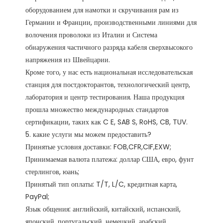
оборудованием для намотки и скручивания рам из 
Германии и Франции, производственными линиями для 
волочения проволоки из Италии и Система 
обнаружения частичного разряда кабеля сверхвысокого 
напряжения из Швейцарии.

Кроме того, у нас есть национальная исследовательская 
станция для постдокторантов, технологический центр, 
лаборатория и центр тестирования. Наша продукция 
прошла множество международных стандартов 
сертификации, таких как C E, SAB S, RoHS, CB, TUV. 

5. какие услуги мы можем предоставить?

Принятые условия доставки: FOB,CFR,CIF,EXW;

Принимаемая валюта платежа: доллар США, евро, фунт 
стерлингов, юань;

Принятый тип оплаты: T/T, L/C, кредитная карта, 
PayPal;

Язык общения: английский, китайский, испанский, 
японский, португальский, немецкий, арабский, 