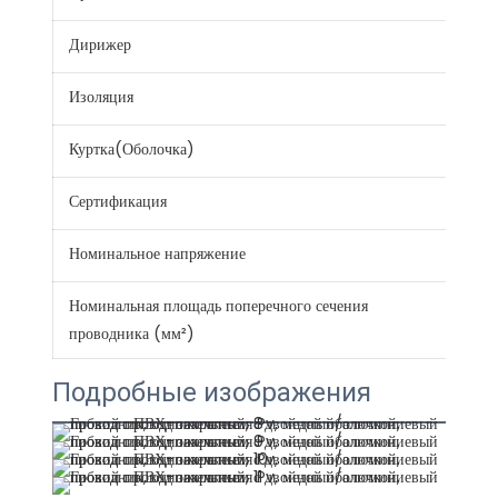
Дирижер
Алю
Изоляция
PV
Куртка(Оболочка)
PV
Сертификация
CE 
Номинальное напряжение
300
Номинальная площадь поперечного сечения
0.7.
проводника (мм²)
Подробные изображения