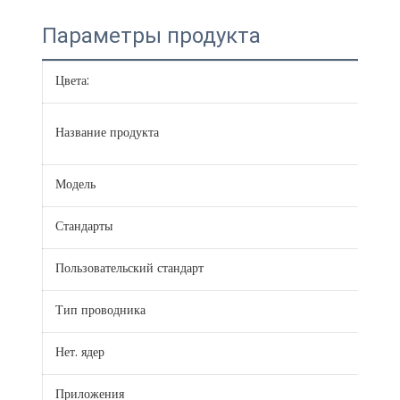
Параметры продукта
Цвета:
Крас
Круг
Название продукта
ПВ
Модель
BLV
Стандарты
JB/
Пользовательский стандарт
IEC,
Тип проводника
Тве
Нет. ядер
1
Приложения
Стро