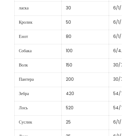
ласка
30
6/1/2.59
Кролик
50
6/1/3.35
Енот
80
6/1/4.09
Собака
100
6/4.72+7/1
Волк
150
30/7/2.59
Пантера
200
30/7/3.00
Зебра
420
54/7/3.18
Лось
520
54/7/3.53
Суслик
25
6/1/2.36