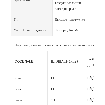
воздушные линии
электропередачи
Тип
Высокое напряжение
Место Происхождения
Jiangsu, Китай
Информационный листок с названиями животных проводник
РАЗМЕР Ал
CODE NAME
ПЛОЩАДЬ (мм2)
Диаметр (м
Крот
10
6/1/1.50
Роза
18
6/1/1.96
Белка
20
6/1/2.11