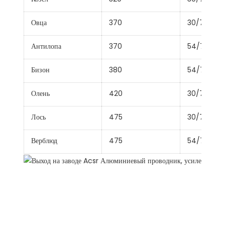
Овца
370
30/7/3.99
Антилопа
370
54/7/2.97
Бизон
380
54/7/3.00
Олень
420
30/7/4.27
Лось
475
30/7/4.50
Верблюд
475
54/7/3.35