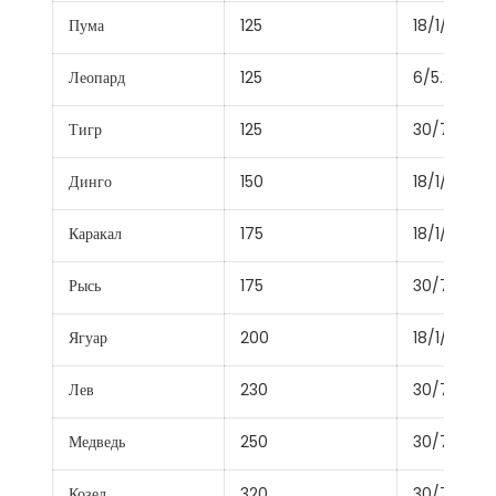
Пума
125
18/1/3.05
Леопард
125
6/5.28+7/1
Тигр
125
30/7/2.36
Динго
150
18/1/3.35
Каракал
175
18/1/3.61
Рысь
175
30/7/2.79
Ягуар
200
18/1/3.86
Лев
230
30/7/3.18
Медведь
250
30/7/3.35
Козел
320
30/7/3.71