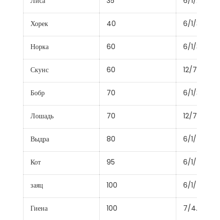
Лиса
35
6/1/2.79
Хорек
40
6/1/3.00
Норка
60
6/1/3.66
Скунс
60
12/7/2.59
Бобр
70
6/1/3.99
Лошадь
70
12/7/2.79
Выдра
80
6/1/4.22
Кот
95
6/1/4.50
заяц
100
6/1/4.72
Гиена
100
7/4.39 + 7