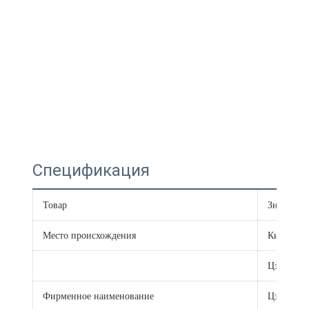
Спецификация
Товар
Значение
Место происхождения
Китай
Цзянсу
Фирменное наименование
Цзяннань