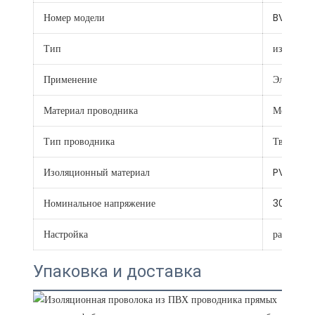
Номер модели
BV
Тип
изолиров
Применение
Электрич
Материал проводника
Медь
Тип проводника
Твердый
Изоляционный материал
PVC
Номинальное напряжение
300/500
Настройка
разработа
Упаковка и доставка