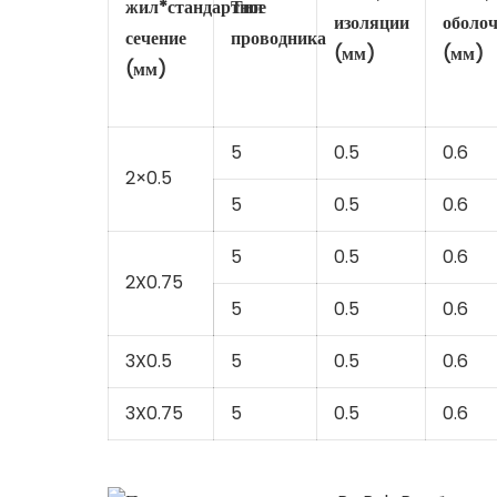
жил*стандартное
Тип
изоляции
оболо
сечение
проводника
(мм)
(мм)
(мм)
5
0.5
0.6
2×0.5
5
0.5
0.6
5
0.5
0.6
2X0.75
5
0.5
0.6
3X0.5
5
0.5
0.6
3X0.75
5
0.5
0.6
дисплей продукта