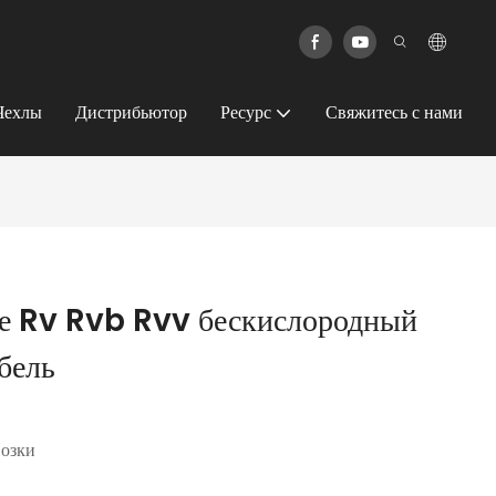
Чехлы
Дистрибьютор
Ресурс
Свяжитесь с нами
де Rv Rvb Rvv бескислородный
бель
возки