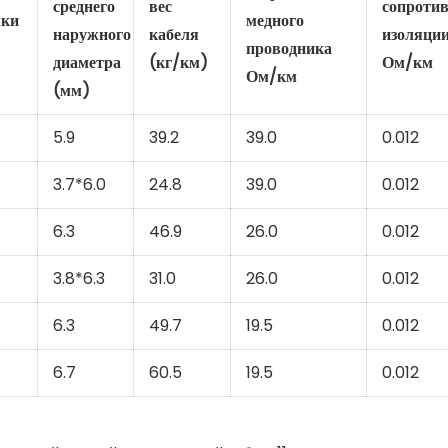
среднего
вес
сопроти
чки
медного
наружного
кабеля
изоляци
проводника
диаметра
(кг/км)
Ом/км
Ом/км
(мм)
5.9
39.2
39.0
0.012
3.7*6.0
24.8
39.0
0.012
6.3
46.9
26.0
0.012
3.8*6.3
31.0
26.0
0.012
6.3
49.7
19.5
0.012
6.7
60.5
19.5
0.012