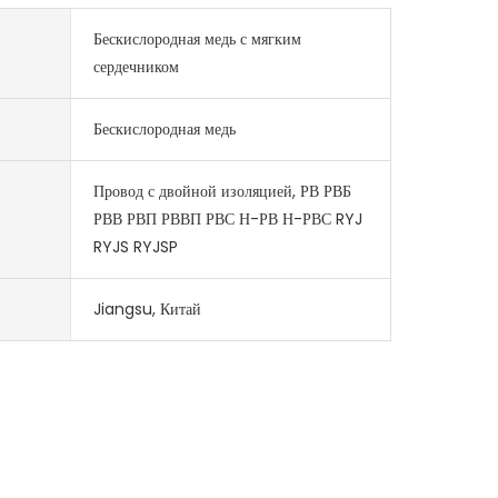
Бескислородная медь с мягким
сердечником
Бескислородная медь
Провод с двойной изоляцией, РВ РВБ
РВВ РВП РВВП РВС Н-РВ Н-РВС RYJ
RYJS RYJSP
Jiangsu, Китай