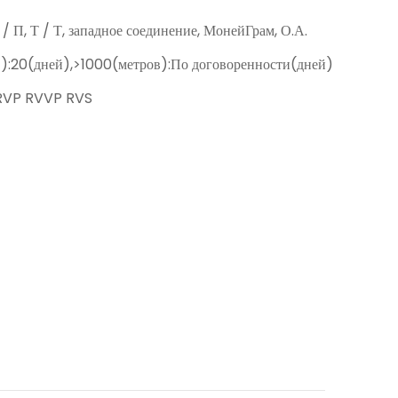
Д / П, Т / Т, западное соединение, МонейГрам, О.А.
):20(дней),>1000(метров):По договоренности(дней)
RVP RVVP RVS