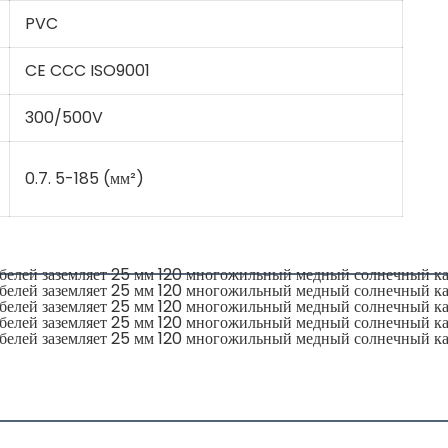
PVC
CE CCC ISO9001
300/500V
0.7. 5-185 (мм²)