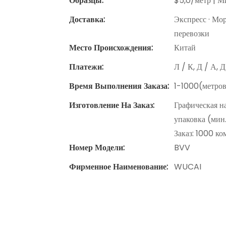
Образцы:
$5,0/метр | Ми
Доставка:
Экспресс · Мо
перевозки
Место Происхождения:
Китай
Платежи:
Л / К, Д / А, 
Время Выполнения Заказа:
1-1000(метров
Изготовление На Заказ:
Графическая н
упаковка (мин
Заказ: 1000 к
Номер Модели:
BVV
Фирменное Наименование:
WUCAI