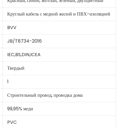
Красный, синий, желтый, зеленый, двухцветный
Круглый кабель с медной жилой и ПВХ-изоляцией
BVV
JB/T8734-2016
IEC,BS,DIN,ICEA
Твердый
1
Строительный провод, проводка дома
99,95% меди
PVC