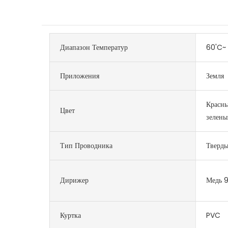
Диапазон Температур
60'C~ 
Приложения
Земля
Красны
Цвет
зелены
Тип Проводника
Тверд
Дирижер
Медь 
Куртка
PVC