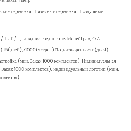
н. заказ: 1 метр
рские перевозки · Наземные перевозки · Воздушные
Д / П, Т / Т, западное соединение, МонейГрам, О.А.
):15(дней),>1000(метров):По договоренности(дней)
астройка (мин. Заказ: 1000 комплектов), Индивидуальная
. Заказ: 1000 комплектов), индивидуальный логотип (Мин.
омплектов)