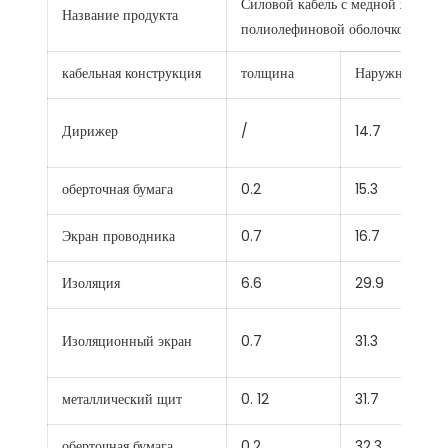
Силовой кабель с медной жилой,
Название продукта
полиолефиновой оболочкой, с изо
кабельная конструкция
толщина
Наружный диа
Дирижер
/
14.7
оберточная бумага
0.2
15.3
Экран проводника
0.7
16.7
Изоляция
6.6
29.9
Изоляционный экран
0.7
31.3
металлический щит
0. 12
31.7
оберточная бумага
0.2
32.3