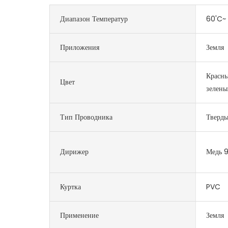
Диапазон Температур
60'C~ 
Приложения
Земля
Красны
Цвет
зелены
Тип Проводника
Тверд
Дирижер
Медь 
Куртка
PVC
Применение
Земля