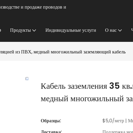
изводстве и продаже проводов и
e
Продукты
Индивидуальные услуги
О нас
изоляцией из ПВХ, медный многожильный заземляющий кабель
Кабель заземления 35 кв
медный многожильный за
Образцы:
$5,0/метр | Ми
Доставка:
Поддержка мор