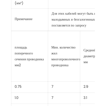
(мм²)
Для этих кабелей могут быть исполь
Примечание
малодымных и безгалогенных, а так
поставляется по запросу
площадь
Мин. количество
Средний общи
поперечного
жил
диаметр Макс.
сечения проводника
многопроволочного
мм
мм2
проводника
0.75
7
2.9
1.0
7
3.1