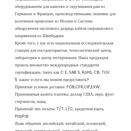
оборудованием для намотки и скручивания рам из 
Германии и Франции, производственными линиями для 
волочения проволоки из Италии и Система 
обнаружения частичного разряда кабеля сверхвысокого 
напряжения из Швейцарии.

Кроме того, у нас есть национальная исследовательская 
станция для постдокторантов, технологический центр, 
лаборатория и центр тестирования. Наша продукция 
прошла множество международных стандартов 
сертификации, таких как C E, SAB S, RoHS, CB, TUV. 

5. какие услуги мы можем предоставить?

Принятые условия доставки: FOB,CFR,CIF,EXW;

Принимаемая валюта платежа: доллар США, евро, фунт 
стерлингов, юань;

Принятый тип оплаты: T/T, L/C, кредитная карта, 
PayPal;

Язык общения: английский, китайский, испанский, 
японский, португальский, немецкий, арабский, 