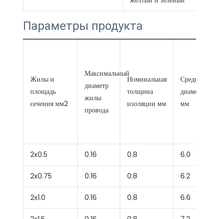
желтый и зеленый
Параметры продукта
Максимальный
Жилы и
Номинальная
Средний об
диаметр
площадь
толщина
диаметр Мак
жилы
сечения мм2
изоляции мм
мм
провода
2x0.5
0.16
0.8
6.0
2x0.75
0.16
0.8
6.2
2x1.0
0.16
0.8
6.6