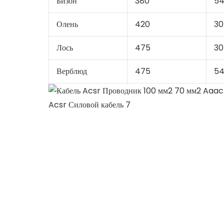
Бизон
380
54
Олень
420
30
Лось
475
30
Верблюд
475
54