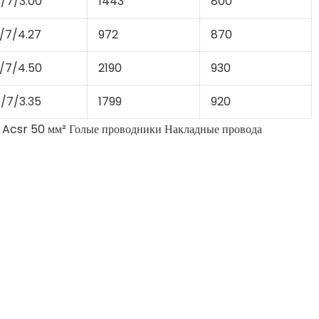
/7/3.00
1443
800
/7/4.27
972
870
/7/4.50
2190
930
/7/3.35
1799
920