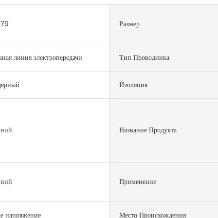
179
Размер
ная линия электропередачи
Тип Проводника
дерный
Изоляция
ний
Название Продукта
ний
Применение
е напряжение
Место Происхождения