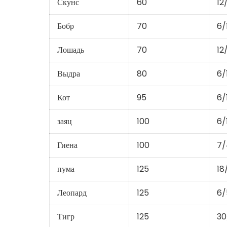
Скунс
60
12
Бобр
70
6/
Лошадь
70
12
Выдра
80
6/
Кот
95
6/
заяц
100
6/
Гиена
100
7/
пума
125
18
Леопард
125
6/
Тигр
125
30