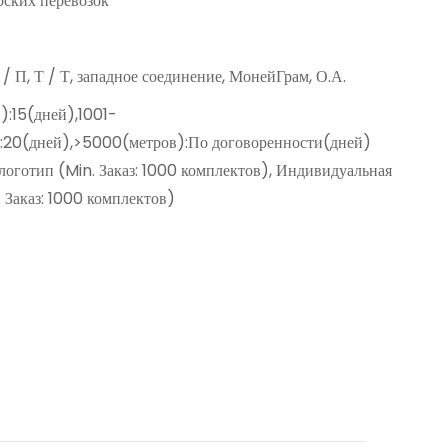
ских перевозок
Д / П, Т / Т, западное соединение, МонейГрам, О.А.
):15(дней),1001-
:20(дней),>5000(метров):По договоренности(дней)
оготип (Min. Заказ: 1000 комплектов), Индивидуальная
 Заказ: 1000 комплектов)