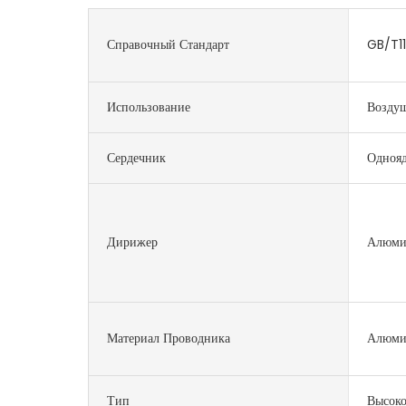
Справочный Стандарт
GB/T1
Использование
Воздуш
Сердечник
Одноя
Дирижер
Алюми
Материал Проводника
Алюми
Тип
Высоко