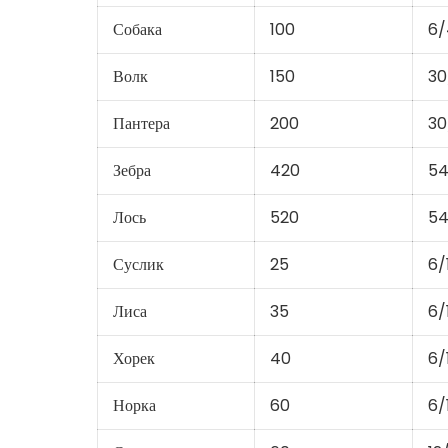
Собака
100
6/
Волк
150
30
Пантера
200
30
Зебра
420
54
Лось
520
54
Суслик
25
6/
Лиса
35
6/
Хорек
40
6/
Норка
60
6/