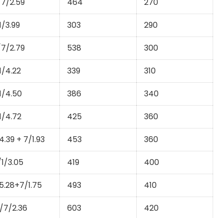
/7/2.59
464
270
1/3.99
303
290
/7/2.79
538
300
1/4.22
339
310
1/4.50
386
340
1/4.72
425
360
4.39 + 7/1.93
453
360
/1/3.05
419
400
5.28+7/1.75
493
410
/7/2.36
603
420