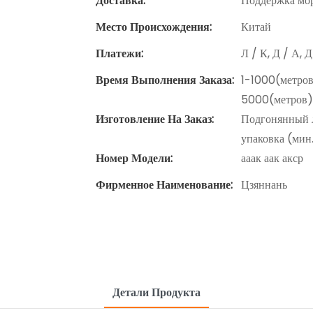
Доставка:
Поддержка мор
Место Происхождения:
Китай
Платежи:
Л / К, Д / А, 
Время Выполнения Заказа:
1-1000(метров
5000(метров)
Изготовление На Заказ:
Подгонянный л
упаковка (мин.
Номер Модели:
ааак аак акср
Фирменное Наименование:
Цзяннань
Детали Продукта