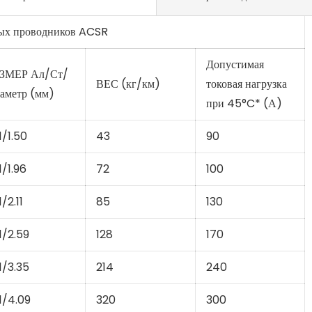
ых проводников ACSR
Допустимая
ЗМЕР Ал/Ст/
ВЕС (кг/км)
токовая нагрузка
аметр (мм)
при 45°C* (А)
1/1.50
43
90
1/1.96
72
100
/2.11
85
130
1/2.59
128
170
1/3.35
214
240
1/4.09
320
300