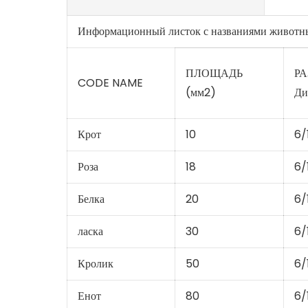
Информационный листок с названиями животн
ПЛОЩАДЬ
РА
CODE NAME
(мм2)
Ди
Крот
10
6/
Роза
18
6/
Белка
20
6/1
ласка
30
6/
Кролик
50
6/
Енот
80
6/