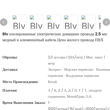
Blv изолированные электрические домашние провода 2,5 мм
медный и алюминиевый кабель Цена жилого провода ПВХ
Образцы:
2,0 доллара США/метр | Мин. заказ: 1
метр
Доставка:
Экспресс · Морские перевозки · Наземны
перевозки · Воздушные перевозки
Место Происхождения:
Китай
Платежи:
Л / К, Д / А, Д / П, Т / Т, западное
соединение, МонейГрам, О.А.
Время Выполнения Заказа:
1-
1000(метров):15(дней),>1000(метров):