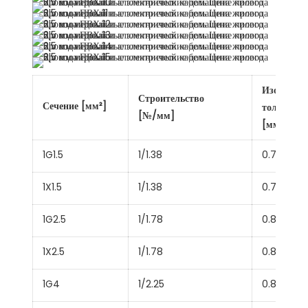
Изоляция
Строительство
Сечение [мм²]
толщина
[№/мм]
[мм]
1G1.5
1/1.38
0.7
1X1.5
1/1.38
0.7
1G2.5
1/1.78
0.8
1X2.5
1/1.78
0.8
1G4
1/2.25
0.8