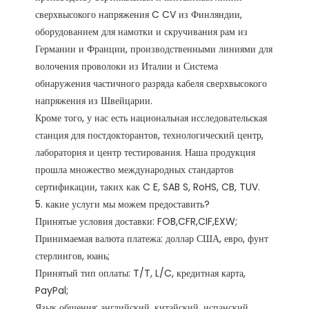
сверхвысокого напряжения C CV из Финляндии, 
оборудованием для намотки и скручивания рам из 
Германии и Франции, производственными линиями для 
волочения проволоки из Италии и Система 
обнаружения частичного разряда кабеля сверхвысокого 
напряжения из Швейцарии.

Кроме того, у нас есть национальная исследовательская 
станция для постдокторантов, технологический центр, 
лаборатория и центр тестирования. Наша продукция 
прошла множество международных стандартов 
сертификации, таких как C E, SAB S, RoHS, CB, TUV. 

5. какие услуги мы можем предоставить?

Принятые условия доставки: FOB,CFR,CIF,EXW;

Принимаемая валюта платежа: доллар США, евро, фунт 
стерлингов, юань;

Принятый тип оплаты: T/T, L/C, кредитная карта, 
PayPal;

Язык общения: английский, китайский, испанский, 