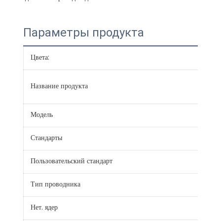
Параметры продукта
Цвета:
Крас
Круг
Название продукта
ПВ
Модель
BLV
Стандарты
JB/
Пользовательский стандарт
IEC,
Тип проводника
Тве
Нет. ядер
1