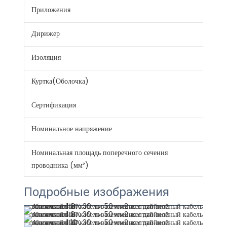
Приложения
Стро
Дирижер
Алю
Изоляция
PV
Куртка(Оболочка)
PV
Сертификация
CE 
Номинальное напряжение
300
Номинальная площадь поперечного сечения
0.7.
проводника (мм²)
Подробные изображения