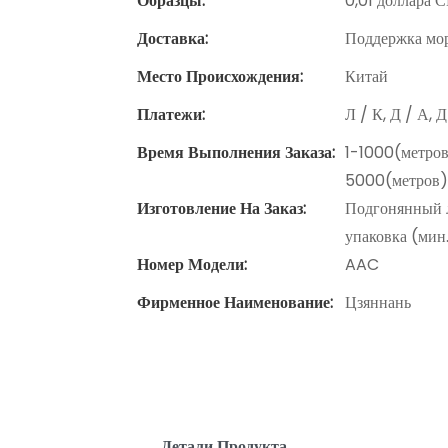
Образцы:
0,01 доллара С
Доставка:
Поддержка мор
Место Происхождения:
Китай
Платежи:
Л / К, Д / А, 
Время Выполнения Заказа:
1-1000(метров
5000(метров)
Изготовление На Заказ:
Подгонянный л
упаковка (мин.
Номер Модели:
AAC
Фирменное Наименование:
Цзяннань
Детали Продукта