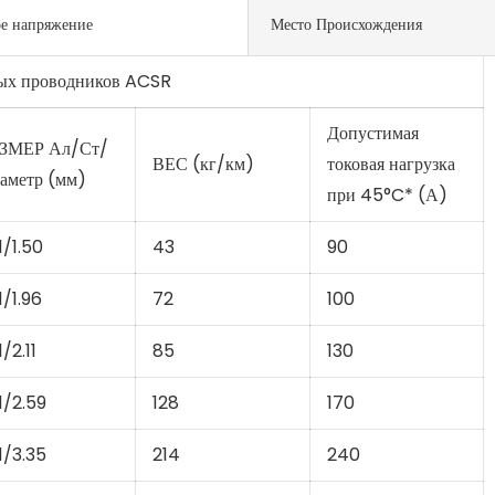
е напряжение
Место Происхождения
ых проводников ACSR
Допустимая
ЗМЕР Ал/Ст/
ВЕС (кг/км)
токовая нагрузка
аметр (мм)
при 45°C* (А)
1/1.50
43
90
1/1.96
72
100
/2.11
85
130
1/2.59
128
170
1/3.35
214
240