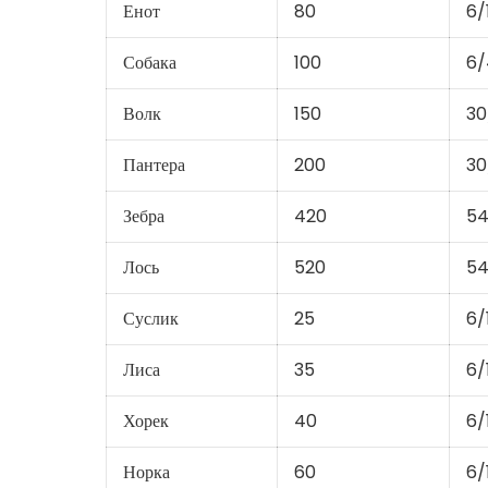
Енот
80
6/
Собака
100
6/
Волк
150
30
Пантера
200
30
Зебра
420
54
Лось
520
54
Суслик
25
6/
Лиса
35
6/
Хорек
40
6/
Норка
60
6/