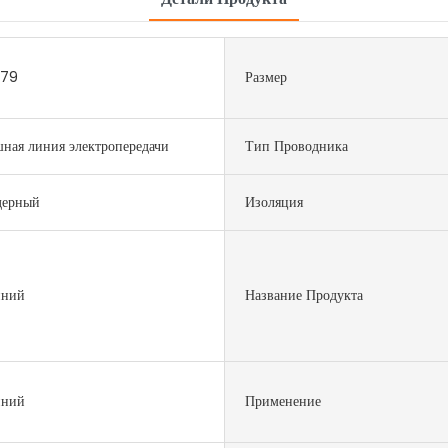
179
Размер
ная линия электропередачи
Тип Проводника
дерный
Изоляция
ний
Название Продукта
ний
Применение