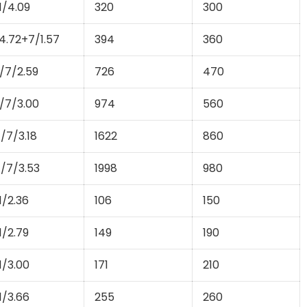
1/4.09
320
300
4.72+7/1.57
394
360
/7/2.59
726
470
/7/3.00
974
560
/7/3.18
1622
860
/7/3.53
1998
980
1/2.36
106
150
1/2.79
149
190
1/3.00
171
210
1/3.66
255
260