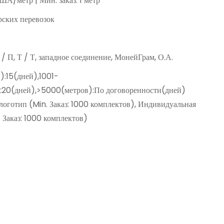
ША/метр | Мин. заказ: 1 метр
ских перевозок
Д / П, Т / Т, западное соединение, МонейГрам, О.А.
):15(дней),1001-
:20(дней),>5000(метров):По договоренности(дней)
оготип (Min. Заказ: 1000 комплектов), Индивидуальная
 Заказ: 1000 комплектов)