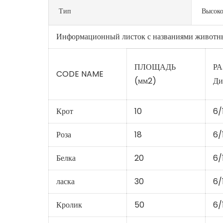
Тип
Высоко
Информационный листок с названиями животн
ПЛОЩАДЬ
РА
CODE NAME
(мм2)
Ди
Крот
10
6/
Роза
18
6/
Белка
20
6/1
ласка
30
6/
Кролик
50
6/