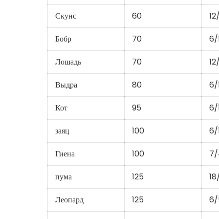
Скунс
60
12
Бобр
70
6/
Лошадь
70
12
Выдра
80
6/
Кот
95
6/
заяц
100
6/
Гиена
100
7/
пума
125
18
Леопард
125
6/