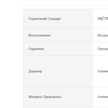
Справочный Стандарт
GB/T1
Использование
Воздуш
Сердечник
Одноя
Дирижер
Алюми
Материал Проводника
Алюми