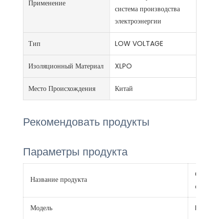
Применение
система производства
электроэнергии
Тип
LOW VOLTAGE
Изоляционный Материал
XLPO
Место Происхождения
Китай
Рекомендовать продукты
Параметры продукта
Солнечн
Название продукта
оболоч
Модель
PV1-F