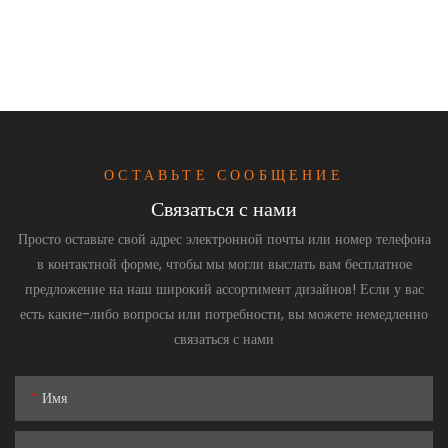
ОСТАВЬТЕ СООБЩЕНИЕ
Связаться с нами
Просто оставьте свой адрес электронной почты или номер телефона
в контактной форме, чтобы мы могли выслать вам бесплатное
предложение на наш широкий ассортимент дизайнов! Если у вас
есть какие-либо вопросы или потребности, вы можете немедленно
связаться с нами
Имя