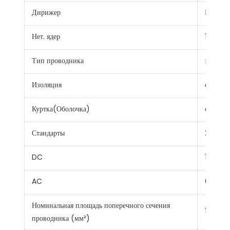
Дирижер
Провод 
Нет. ядер
1
Тип проводника
застря
Изоляция
сшитый
Куртка(Оболочка)
сшитый
Стандарты
2ПфГ 1
DC
1.8кв
AC
0.6/1кв
Номинальная площадь поперечного сечения
1,5~35 
проводника (мм²)