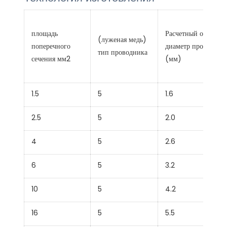
площадь
Расчетный общий
(луженая медь)
поперечного
диаметр проводник
тип проводника
сечения мм2
(мм)
1.5
5
1.6
2.5
5
2.0
4
5
2.6
6
5
3.2
10
5
4.2
16
5
5.5