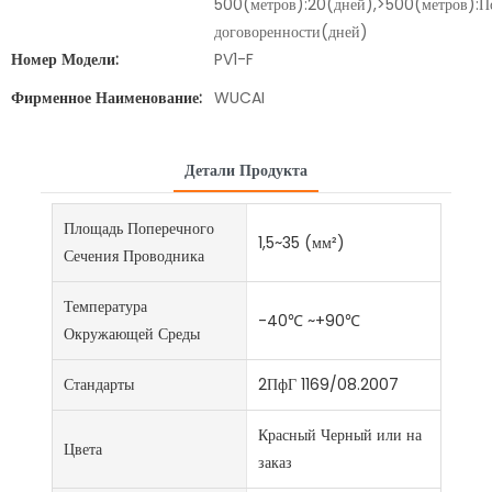
500(метров):20(дней),>500(метров):П
договоренности(дней)
Номер Модели:
PV1-F
Фирменное Наименование:
WUCAI
Детали Продукта
Площадь Поперечного
1,5~35 (мм²)
Сечения Проводника
Температура
-40℃ ~+90℃
Окружающей Среды
Стандарты
2ПфГ 1169/08.2007
Красный Черный или на
Цвета
заказ