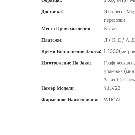
Образцы:
$5,0/метр | Ми
Доставка:
Экспресс · Мо
перевозки
Место Происхождения:
Китай
Платежи:
Л / К, Д / А, 
Время Выполнения Заказа:
1-1000(метров
Изготовление На Заказ:
Графическая н
упаковка (мин
Заказ: 1000 к
Номер Модели:
YJLV22
Фирменное Наименование:
WUCAI