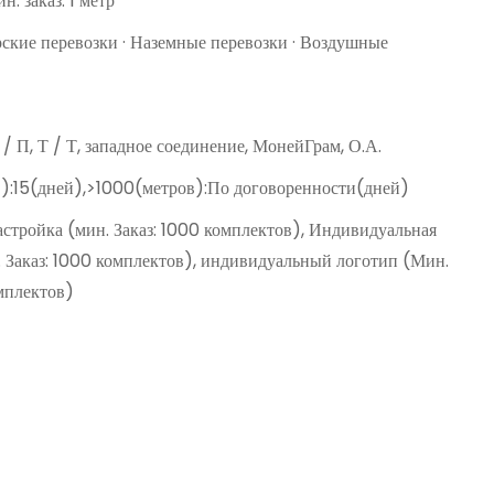
н. заказ: 1 метр
рские перевозки · Наземные перевозки · Воздушные
Д / П, Т / Т, западное соединение, МонейГрам, О.А.
):15(дней),>1000(метров):По договоренности(дней)
астройка (мин. Заказ: 1000 комплектов), Индивидуальная
. Заказ: 1000 комплектов), индивидуальный логотип (Мин.
омплектов)