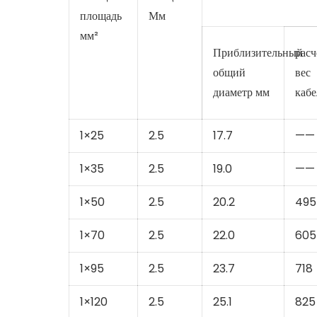
площадь
Мм
мм²
Приблизительный
рас
общий
вес
диаметр мм
кабе
1×25
2.5
17.7
——
1×35
2.5
19.0
——
1×50
2.5
20.2
495
1×70
2.5
22.0
605
1×95
2.5
23.7
718
1×120
2.5
25.1
825