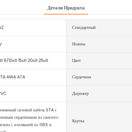
Детали Продукта
м2
Стандартный
V
Ножны
В 6/10кВ 15кВ 20кВ 25кВ
Цвет
TA AWA ATA
Сердечник
PVC
Дирижер
ованный силовой кабель STA с
иевым сердечником из сшитого
Куртка
илена с изоляцией из ПВХ и
кой