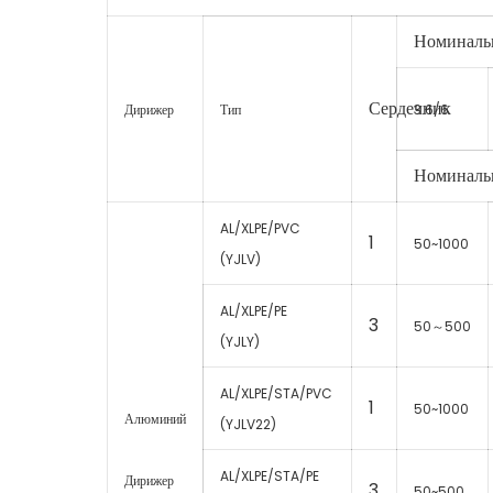
Номинальн
Сердечник
Дирижер
Тип
3.6/6
Номинальн
AL/XLPE/PVC
1
50~1000
(YJLV)
AL/XLPE/PE
3
50～500
(YJLY)
AL/XLPE/STA/PVC
1
50~1000
Алюминий
(YJLV22)
AL/XLPE/STA/PE
Дирижер
3
50~500