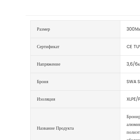
Размер
300М
Сертификат
CE TU
Напряжение
3,6/6к
Броня
SWA S
Изоляция
XLPE/
Бронир
алюмин
Название Продукта
полиэт
оболоч