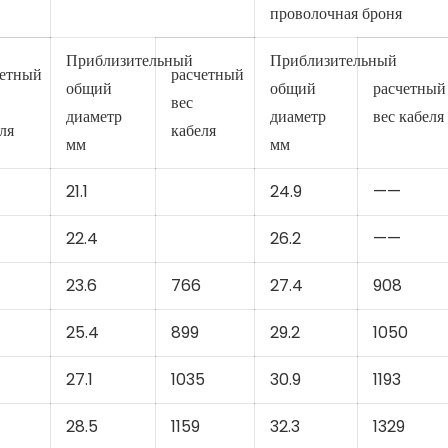
проволочная броня
Приблизительный
Приблизительный
четный
расчетный
общий
общий
расчетный
вес
диаметр
диаметр
вес кабеля
ля
кабеля
мм
мм
21.1
24.9
——
22.4
26.2
——
23.6
766
27.4
908
25.4
899
29.2
1050
27.1
1035
30.9
1193
28.5
1159
32.3
1329