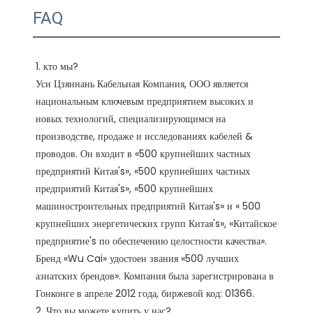
FAQ
1. кто мы?

Уси Цзяннань Кабельная Компания, ООО является 
национальным ключевым предприятием высоких и 
новых технологий, специализирующимся на 
производстве, продаже и исследованиях кабелей & 
проводов. Он входит в «500 крупнейших частных 
предприятий Китая's», «500 крупнейших частных 
предприятий Китая's», «500 крупнейших 
машиностроительных предприятий Китая's» и « 500 
крупнейших энергетических групп Китая's», «Китайское 
предприятие's по обеспечению целостности качества». 
Бренд «Wu Cai» удостоен звания «500 лучших 
азиатских брендов». Компания была зарегистрирована в 
Гонконге в апреле 2012 года, биржевой код: 01366. 

2. Что вы можете купить у нас?
