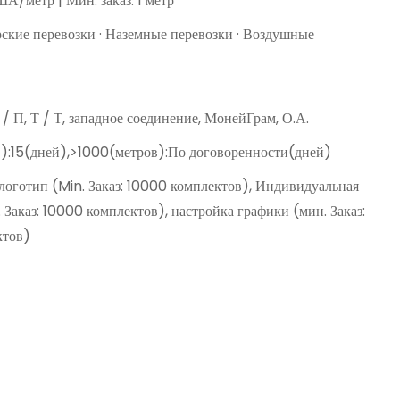
А/метр | Мин. заказ: 1 метр
рские перевозки · Наземные перевозки · Воздушные
Д / П, Т / Т, западное соединение, МонейГрам, О.А.
):15(дней),>1000(метров):По договоренности(дней)
оготип (Min. Заказ: 10000 комплектов), Индивидуальная
 Заказ: 10000 комплектов), настройка графики (мин. Заказ:
ктов)