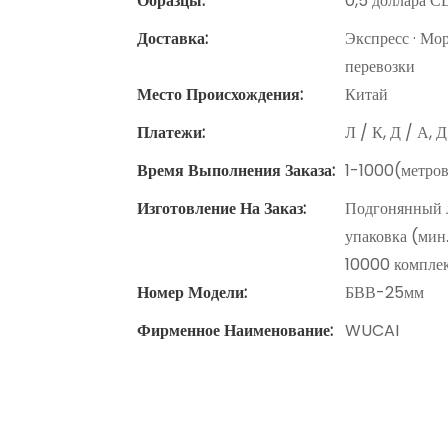
Образцы:
0,5 доллара СШ
Доставка:
Экспресс · Мо
перевозки
Место Происхождения:
Китай
Платежи:
Л / К, Д / А, 
Время Выполнения Заказа:
1-1000(метров
Изготовление На Заказ:
Подгонянный л
упаковка (мин.
10000 компле
Номер Модели:
БВВ-25мм
Фирменное Наименование:
WUCAI