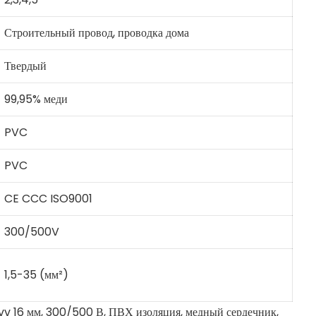
Строительный провод, проводка дома
Твердый
99,95% меди
PVC
PVC
CE CCC ISO9001
300/500V
1,5-35 (мм²)