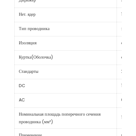
Дирижер
Провод 
Нет. ядер
1
Тип проводника
застря
Изоляция
сшитый
Куртка(Оболочка)
сшитый
Стандарты
2ПфГ 1
DC
1.8кв
AC
0.6/1кв
Номинальная площадь поперечного сечения
1,5~35 
проводника (мм²)
Применение
Фотоэле