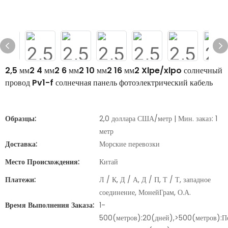
2,5 мм2 4 мм2 6 мм2 10 мм2 16 мм2 Xlpe/xlpo солнечный
провод Pv1-f солнечная панель фотоэлектрический кабель
Образцы:
2,0 доллара США/метр | Мин. заказ: 1
метр
Доставка:
Морские перевозки
Место Происхождения:
Китай
Платежи:
Л / К, Д / А, Д / П, Т / Т, западное
соединение, МонейГрам, О.А.
Время Выполнения Заказа:
1-
500(метров):20(дней),>500(метров):П