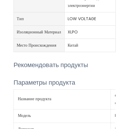
электроэнергии
Тип
LOW VOLTAGE
Изоляционный Материал
XLPO
Место Происхождения
Китай
Рекомендовать продукты
Параметры продукта
Солнечн
Название продукта
оболоч
Модель
PV1-F