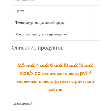
Цвета
Красный
Температура окружающей среды
-40℃ 
Макс. Температура на проводнике
+120 ℃
Описание продуктов
2,5 мм2 4 мм2 6 мм2 10 мм2 16 мм2 
xlpe/xlpo солнечный провод pv1-f 
солнечная панель фотоэлектрический 