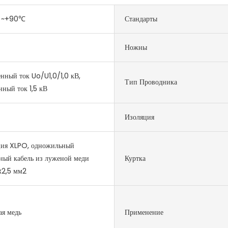
 ~+90℃
Стандарты
Ножны
нный ток Uo/U1,0/1,0 кВ,
Тип Проводника
нный ток 1,5 кВ
Изоляция
ция XLPO, одножильный
ный кабель из луженой меди
Куртка
x2,5 мм2
я медь
Применение