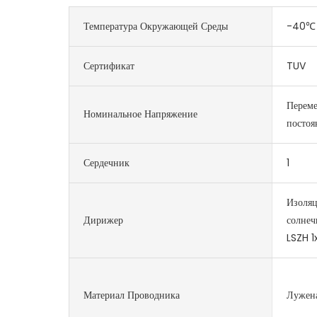
Температура Окружающей Среды
-40℃
Сертификат
TUV
Переме
Номинальное Напряжение
постоя
Сердечник
1
Изоля
Дирижер
солнеч
LSZH 1
Материал Проводника
Лужена