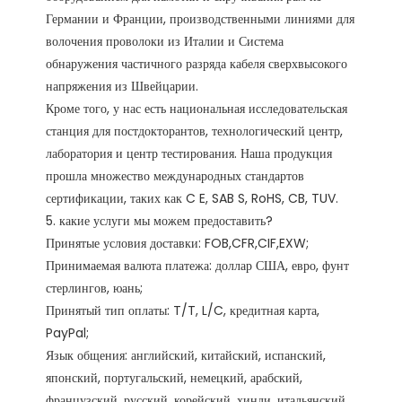
Германии и Франции, производственными линиями для 
волочения проволоки из Италии и Система 
обнаружения частичного разряда кабеля сверхвысокого 
напряжения из Швейцарии.

Кроме того, у нас есть национальная исследовательская 
станция для постдокторантов, технологический центр, 
лаборатория и центр тестирования. Наша продукция 
прошла множество международных стандартов 
сертификации, таких как C E, SAB S, RoHS, CB, TUV. 

5. какие услуги мы можем предоставить?

Принятые условия доставки: FOB,CFR,CIF,EXW;

Принимаемая валюта платежа: доллар США, евро, фунт 
стерлингов, юань;

Принятый тип оплаты: T/T, L/C, кредитная карта, 
PayPal;

Язык общения: английский, китайский, испанский, 
японский, португальский, немецкий, арабский, 