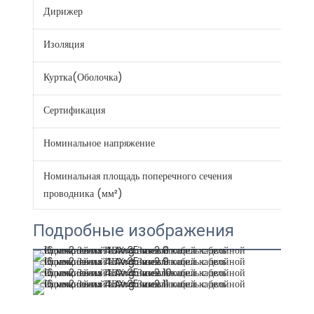
Дирижер
Алю
Изоляция
PV
Куртка(Оболочка)
PV
Сертификация
CE 
Номинальное напряжение
300
Номинальная площадь поперечного сечения
0.7.
проводника (мм²)
Подробные изображения