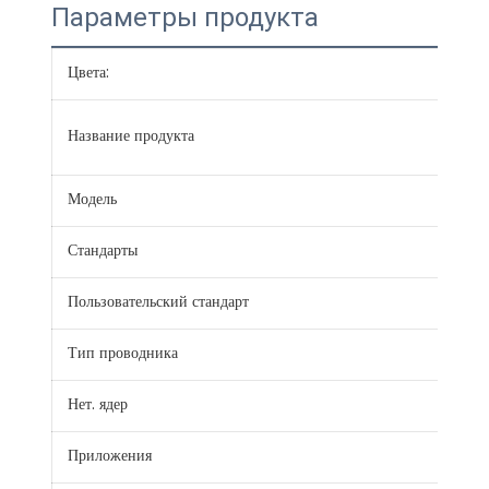
Параметры продукта
Цвета:
Крас
Круг
Название продукта
ПВ
Модель
BLV
Стандарты
JB/
Пользовательский стандарт
IEC,
Тип проводника
Тве
Нет. ядер
1
Приложения
Стро