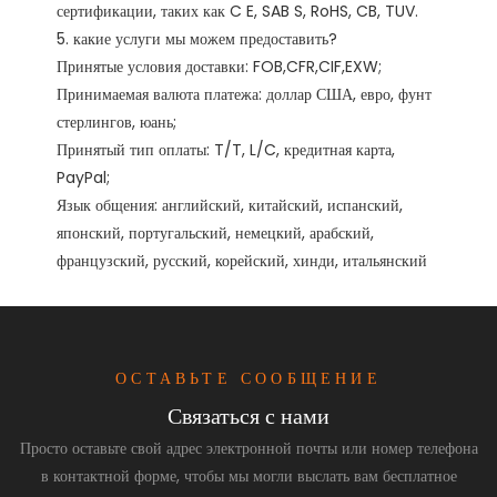
сертификации, таких как C E, SAB S, RoHS, CB, TUV. 

5. какие услуги мы можем предоставить?

Принятые условия доставки: FOB,CFR,CIF,EXW;

Принимаемая валюта платежа: доллар США, евро, фунт 
стерлингов, юань;

Принятый тип оплаты: T/T, L/C, кредитная карта, 
PayPal;

Язык общения: английский, китайский, испанский, 
японский, португальский, немецкий, арабский, 
ОСТАВЬТЕ СООБЩЕНИЕ
Связаться с нами
Просто оставьте свой адрес электронной почты или номер телефона
в контактной форме, чтобы мы могли выслать вам бесплатное