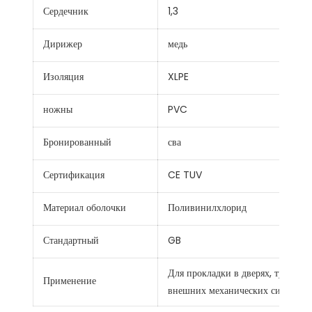
Сердечник
1,3
Дирижер
медь
Изоляция
XLPE
ножны
PVC
Бронированный
сва
Сертификация
CE TUV
Материал оболочки
Поливинилхлорид
Стандартный
GB
Для прокладки в дверях, туннелях
Применение
внешних механических сил. Одно