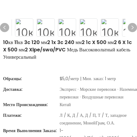
10кв 11кв 3c 120 мм2 1x 3c 240 мм2 1c X 500 мм2 6 X 1c
X 500 мм2 Xlpe/swa/PVC Медь Высоковольтный кабель
Универсальный
Образцы:
$5,0/метр | Мин. заказ: 1 метр
Доставка:
Экспресс · Морские перевозки · Наземны
перевозки · Воздушные перевозки
Место Происхождения:
Китай
Платежи:
Л / К, Д / А, Д / П, Т / Т, западное
соединение, МонейГрам, О.А.
Время Выполнения Заказа:
1-