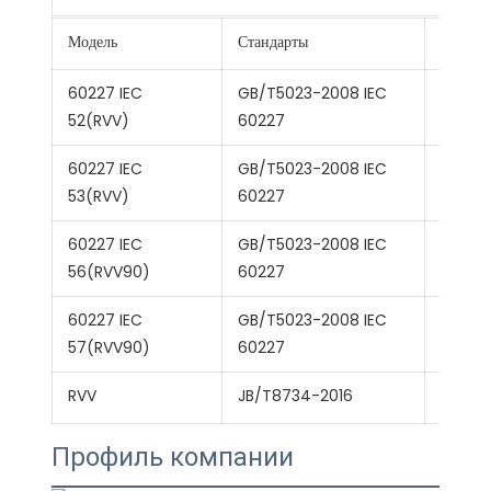
Модель
Стандарты
Назван
60227 IEC
GB/T5023-2008 IEC
Легкий
52(RVV)
60227
60227 IEC
GB/T5023-2008 IEC
Обычны
53(RVV)
60227
60227 IEC
GB/T5023-2008 IEC
Обычны
56(RVV90)
60227
60227 IEC
GB/T5023-2008 IEC
Обычны
57(RVV90)
60227
RVV
JB/T8734-2016
Медный
Профиль компании