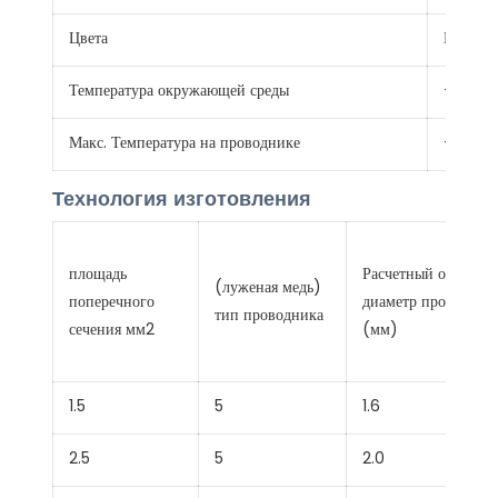
Цвета
Красный
Температура окружающей среды
-40℃ 
Макс. Температура на проводнике
+120 ℃
Технология изготовления
площадь
Расчетный общий
(луженая медь)
поперечного
диаметр проводник
тип проводника
сечения мм2
(мм)
1.5
5
1.6
2.5
5
2.0