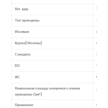
Нет. ядер
1
Тип проводника
застря
Изоляция
сшитый
Куртка(Оболочка)
сшитый
Стандарты
2ПфГ 1
DC
1.8кв
AC
0.6/1кв
Номинальная площадь поперечного сечения
1,5~35 
проводника (мм²)
Применение
Фотоэле