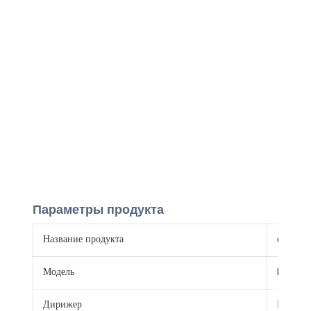
Параметры продукта
Название продукта
фотоэле
Модель
PV1-F
Дирижер
Провод 