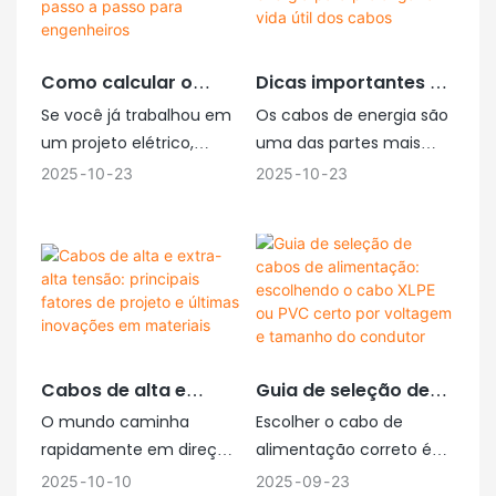
confiáveis. Em
seleção da matéria-
ambientes hostis e de
prima até a exportação
alto risco, onde os cabos
para o mundo todo.
Como calcular o
Dicas importantes de
comuns não apresentam
Cada etapa impacta o
tamanho do cabo de
manutenção de
bom desempenho, os
custo, a confiabilidade e
Se você já trabalhou em
Os cabos de energia são
alimentação: um guia
cabos de energia
cabos especiais são
a segurança. Este artigo
um projeto elétrico,
uma das partes mais
passo a passo para
para prolongar a
utilizados. No mercado, a
analisa a matéria-prima,
certamente sabe que
importantes de qualquer
2025
10
23
2025
10
23
engenheiros
vida útil dos cabos
Jianghan Cables é
os locais de produção
escolher o cabo de
sistema elétrico. Eles
reconhecida por sua
dos cabos, as mudanças
alimentação correto não
transportam eletricidade
expertise técnica,
na demanda, a
é tão fácil quanto pegar
de um ponto a outro e
capacidade de produção
capacidade de
algo que "pareça grosso
ajudam a manter
estável e por se
exportação da Jiangnan
o suficiente". É uma
máquinas, luzes e
empenhar ao máximo
Cable e as perspectivas
daquelas pequenas
dispositivos funcionando
para atender às
para o futuro.
coisas que podem tornar
sem problemas. Como
Cabos de alta e
Guia de seleção de
demandas globais.
um sistema seguro ou
os cabos costumam
extra-alta tensão:
cabos de
inseguro e funcionar
ficar escondidos atrás de
O mundo caminha
Escolher o cabo de
principais fatores de
alimentação:
bem ou não.
paredes ou enterrados
rapidamente em direção
alimentação correto é
projeto e últimas
escolhendo o cabo
no subsolo, muitas
a energias mais limpas e
um primeiro passo
2025
10
10
2025
09
23