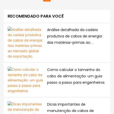
requisitos de segurança
cidades. Para transportar
transportam com
e padrões nacionais.
essa eletricidade por
segurança a eletricidade
RECOMENDADO PARA VOCÊ
longas distâncias, são
são necessários. Os tipos
Este guia mostrará os
utilizados cabos de
mais comuns de cabos
cinco parâmetros
Análise detalhada da cadeia
energia. Alguns desses
de potência isolados são
principais que você
produtiva de cabos de energia:
cabos transportam
PVC e XLPE. Cada cabo
precisa conhecer e os
das matérias-primas ao
tensões extremamente
tem seus próprios usos e
principais padrões que
mercado global de exportação.
altas, conhecidas como
pontos fortes. Continue
garantem segurança e
cabos de energia de
lendo este artigo porque
qualidade.
ultra-alta tensão (UHV).
aqui diremos a diferença
Esses cabos geralmente
entre os cabos, PVC e
Como calcular o tamanho do
são enterrados para
XLPE, para que você
cabo de alimentação: um guia
protegê-los e
possa escolher o melhor
passo a passo para engenheiros
economizar espaço. Mas
cabo para o seu projeto.
você sabia que esses
cabos também afetam
Dicas importantes de
o solo ao redor deles?
manutenção de cabos de