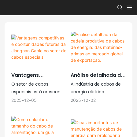
Vantagens
Análise detalhada da
competitivas e
cadeia produtiva de
O setor de cabos
A indústria de cabos de
oportunidades
cabos de energia:
especiais está crescendo
energia elétrica
futuras da Jiangnan
das matérias-primas
rapidamente, pois as
transporta eletricidade
2025
12
05
2025
12
02
Cable no setor de
ao mercado global
indústrias modernas
do local de produção até
cabos especiais.
de exportação.
precisam de soluções de
o local de consumo. Esse
cabeamento mais
processo envolve
seguras, inteligentes e
diversas etapas, desde a