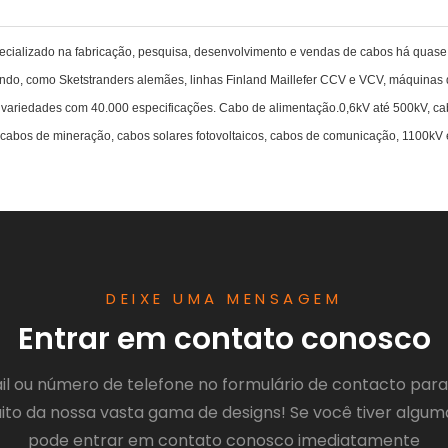
ecializado na fabricação, pesquisa, desenvolvimento e vendas de cabos há quase
 como Sketstranders alemães, linhas Finland Maillefer CCV e VCV, máquinas de 
 variedades com 40.000 especificações. Cabo de alimentação.0,6kV até 500kV, 
os de mineração, cabos solares fotovoltaicos, cabos de comunicação, 1100kV e
DEIXE UMA MENSAGEM
Entrar em contato conosco
ail ou número de telefone no formulário de contacto par
to da nossa vasta gama de designs! Se você tiver algum
pode entrar em contato conosco imediatamente