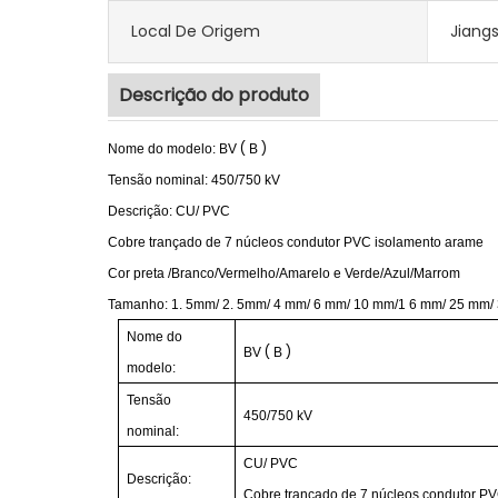
Local De Origem
Jiang
Descrição do produto
(
)
Nome do modelo:
BV
B
Tensão nominal:
450/750
kV
Descrição:
CU/
PVC
Cobre trançado de 7 núcleos
condutor
PVC
isolamento
arame
Cor preta
/Branco/Vermelho/Amarelo e Verde/Azul/Marrom
Tamanho:
1.
5mm/
2.
5mm/
4
mm/
6
mm/
10
mm/1
6
mm/
25
mm/
Nome do
(
)
BV
B
modelo:
Tensão
450/750
kV
nominal:
CU/
PVC
Descrição:
Cobre trançado de 7 núcleos
condutor
P