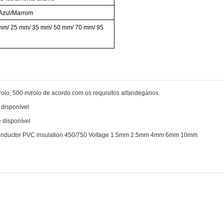
/Azul/Marrom
mm/
25
mm/
35
mm/
50
mm/
70
mm/
95
lo, 500 m/rolo de acordo com os requisitos alfandegários.
 disponível
 disponível