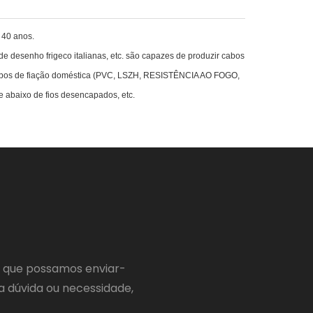
 40 anos.
desenho frigeco italianas, etc. são capazes de produzir cabos
cabos de fiação doméstica (PVC, LSZH, RESISTÊNCIA AO FOGO,
 abaixo de fios desencapados, etc.
a que possamos enviar-
a dúvida ou necessidade,