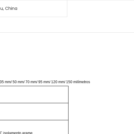
su, China
35
mm/
50
mm/
70
mm/
95
mm/
120
mm/
150
milímetros
VC
isolamento
arame