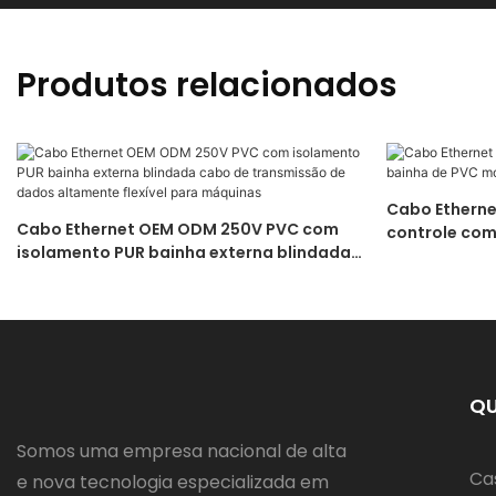
Produtos relacionados
Cabo Etherne
Cabo Ethernet OEM ODM 250V PVC com
controle com
isolamento PUR bainha externa blindada
blindado flex
cabo de transmissão de dados
altamente flexível para máquinas
QU
Somos uma empresa nacional de alta
Ca
e nova tecnologia especializada em