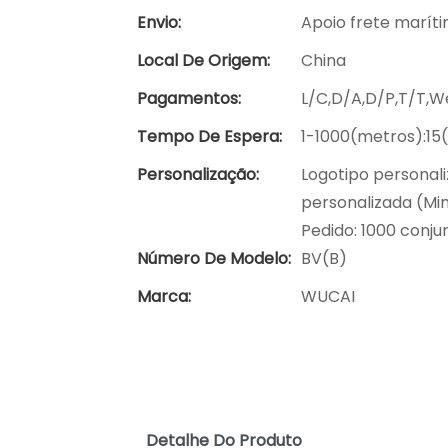
Envio:
Apoio frete marít
Local De Origem:
China
Pagamentos:
L/C,D/A,D/P,T/T,
Tempo De Espera:
1-1000(metros):15
Personalização:
Logotipo personal
personalizada (Min
Pedido: 1000 conju
Número De Modelo:
BV(B)
Marca:
WUCAI
Detalhe Do Produto