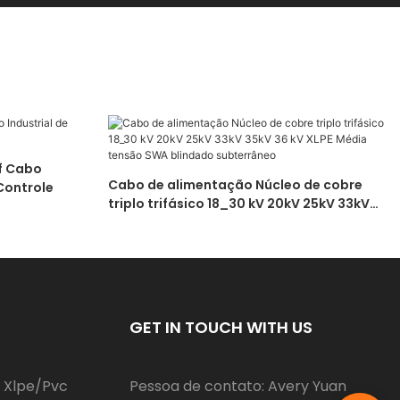
lf Cabo
Cabo de alimentação Núcleo de cobre
Controle
triplo trifásico 18_30 kV 20kV 25kV 33kV
35kV 36 kV XLPE Média tensão SWA
blindado subterrâneo
GET IN TOUCH WITH US
 Xlpe/Pvc
Pessoa de contato: Avery Yuan