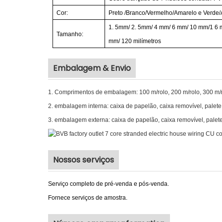
Cor:
Preto
/Branco/Vermelho/Amarelo e Verde
1.
5mm/
2.
5mm/
4
mm/
6
mm/
10
mm/1
6
Tamanho:
mm/
120
milímetros
Embalagem & Envio
1. Comprimentos de embalagem: 100 m/rolo, 200 m/rolo, 300 m/ro
2. embalagem interna: caixa de papelão, caixa removível, palete
3. embalagem externa: caixa de papelão, caixa removível, palete
Nossos serviços
Serviço completo de pré-venda e pós-venda.
Fornece serviços de amostra.