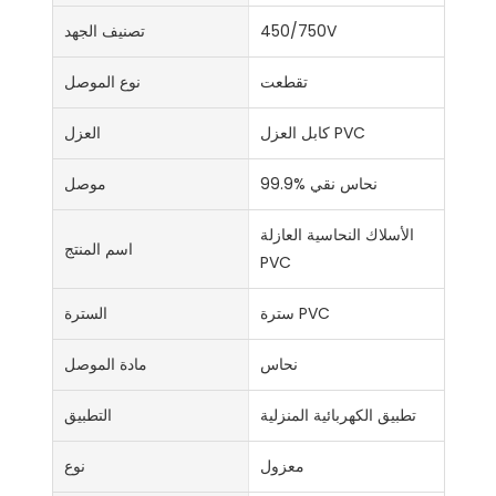
450/750V
تصنيف الجهد
تقطعت
نوع الموصل
كابل العزل PVC
العزل
99.9% نحاس نقي
موصل
الأسلاك النحاسية العازلة
اسم المنتج
PVC
سترة PVC
السترة
نحاس
مادة الموصل
تطبيق الكهربائية المنزلية
التطبيق
معزول
نوع