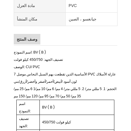
PVC
مادة العزل
جيانغسو ، الصين
مكان المنشأ
وصف المنتج
(
)
B
BV
اسم النموذج:
تصنيف الجهد:
450/750
كيلو فولت
PVC
CU/
الوصف:
عازلة
الأسلاك
PVC
موصل
7 الأساسية الذين تقطعت بهم السبل النحاس
لون أسود
/أبيض/أحمر/أصفر وأخضر/أزرق/بني
الحجم:
1.
5 مللي متر/
2.
5 مللي متر/
4
مم/
6
مم/
10
مم/1
6
مم/
25
مم/
35
مم/
50
مم/
70
مم/
95
مم/
120
مم/
150
مم
اسم
(
)
BV
B
النموذج:
تصنيف
كيلو فولت
450/750
الجهد: