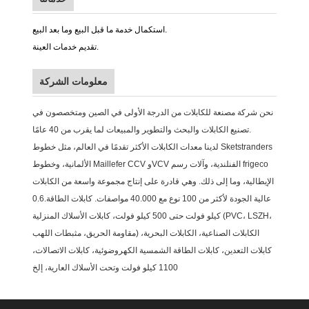
استكمال خدمة ما قبل البيع وما بعد البيع.
تقديم خدمات العينة.
معلومات الشركة
نحن شركة مصنعة للكابلات من الدرجة الأولى في الصين ومتخصصون في
تصنيع الكابلات والبحث والتطوير والمبيعات لما يقرب من 40 عامًا.
لدينا معدات الكابلات الأكثر تقدمًا في العالم، مثل خطوط Sketstranders
الألمانية، وخطوط Maillefer CCV وVCV الفنلندية، وآلات رسم frigeco
الإيطالية، وما إلى ذلك. وهي قادرة على إنتاج مجموعة واسعة من الكابلات
عالية الجودة لأكثر من 100 نوع مع 40.000 مواصفات. كابلات الطاقة.0.6
كيلو فولت حتى 500 كيلو فولت، كابلات الأسلاك المنزلية (PVC، LSZH،
مقاومة الحريق، مثبطات اللهب) الكابلات الصناعية، الكابلات البحرية،
كابلات التعدين، كابلات الطاقة الشمسية الكهروضوئية، كابلات الاتصالات،
1100 كيلو فولت وتحت الأسلاك العارية، إلخ