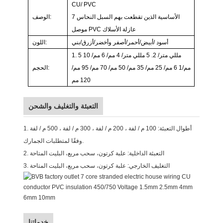
CU/
PVC
7 الأساسية الذين تقطعت بهم السبل النحاس
الوصف:
عازلة
الأسلاك
PVC
موصل
أسود
/أبيض/أحمر/أصفر وأخضر/أزرق/بني
اللون:
5 مللي متر/
2.
5 مللي متر/
4
مم/
6
مم/
10
1.
مم/1
6
مم/
25
مم/
35
مم/
50
مم/
70
مم/
95
مم/
الحجم:
120
مم
التعبئة والتغليف والشحن
1. أطوال التعبئة: 100 م / لفة ، 200 م / لفة ، 300 م / لفة ، 500 م / لفة
وفقًا لمتطلبات الجمارك.
2. التعبئة الداخلية: علبة كرتون، سحب مربع، البليت المتاحة
3. التغليف الخارجي: علبة كرتون، سحب مربع، البليت المتاحة
خدماتنا