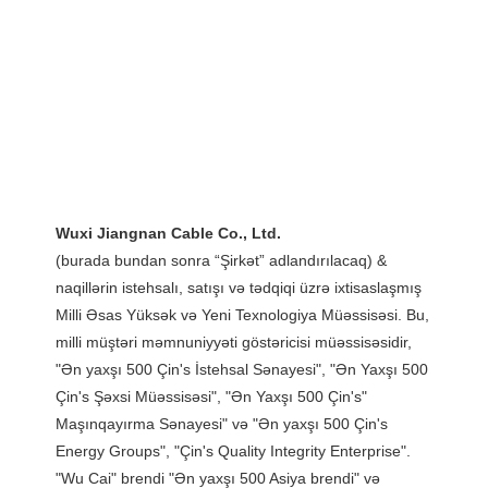
(burada bundan sonra “Şirkət” adlandırılacaq) & 
naqillərin istehsalı, satışı və tədqiqi üzrə ixtisaslaşmış 
Milli Əsas Yüksək və Yeni Texnologiya Müəssisəsi. Bu, 
milli müştəri məmnuniyyəti göstəricisi müəssisəsidir, 
"Ən yaxşı 500 Çin's İstehsal Sənayesi", "Ən Yaxşı 500 
Çin's Şəxsi Müəssisəsi", "Ən Yaxşı 500 Çin's" 
Maşınqayırma Sənayesi" və "Ən yaxşı 500 Çin's 
Energy Groups", "Çin's Quality Integrity Enterprise". 
"Wu Cai" brendi "Ən yaxşı 500 Asiya brendi" və 