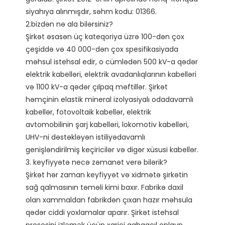
siyahıya alınmışdır, səhm kodu: 01366. 

2.bizdən nə ala bilərsiniz?

Şirkət əsasən üç kateqoriya üzrə 100-dən çox 
çeşiddə və 40 000-dən çox spesifikasiyada 
məhsul istehsal edir, o cümlədən 500 kV-a qədər 
elektrik kabelləri, elektrik avadanlıqlarının kabelləri 
və 1100 kV-a qədər çılpaq məftillər. Şirkət 
həmçinin elastik mineral izolyasiyalı odadavamlı 
kabellər, fotovoltaik kabellər, elektrik 
avtomobilinin şarj kabelləri, lokomotiv kabelləri, 
UHV-ni dəstəkləyən istiliyədavamlı 
genişləndirilmiş keçiricilər və digər xüsusi kabellər.

3. keyfiyyətə necə zəmanət verə bilərik?

Şirkət hər zaman keyfiyyət və xidmətə şirkətin 
sağ qalmasının təməli kimi baxır. Fabrikə daxil 
olan xammaldan fabrikdən çıxan hazır məhsula 
qədər ciddi yoxlamalar aparır. Şirkət istehsal 