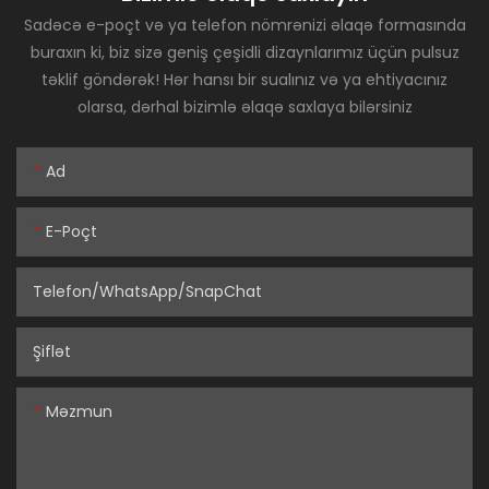
Sadəcə e-poçt və ya telefon nömrənizi əlaqə formasında
buraxın ki, biz sizə geniş çeşidli dizaynlarımız üçün pulsuz
təklif göndərək! Hər hansı bir sualınız və ya ehtiyacınız
olarsa, dərhal bizimlə əlaqə saxlaya bilərsiniz
Ad
E-Poçt
Telefon/WhatsApp/SnapChat
Şiflət
Məzmun