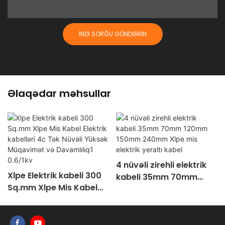
İNDI SORĞU GÖNDƏRIN
Əlaqədar məhsullar
4 nüvəli zirehli elektrik
Xlpe Elektrik kabeli 300
kabeli 35mm 70mm
Sq.mm Xlpe Mis Kabel
120mm 150mm 240mm
Elektrik kabelləri 4c Tək
Xlpe mis elektrik yeraltı
Nüvəli Yüksək
kabel
Müqavimət və