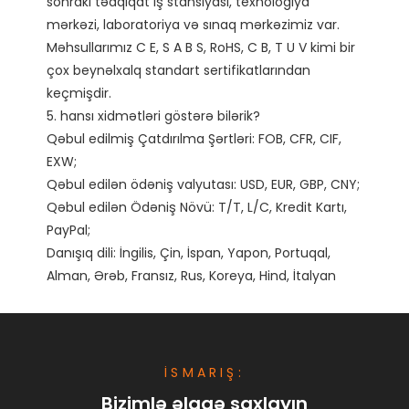
sonrakı tədqiqat iş stansiyası, texnologiya 
mərkəzi, laboratoriya və sınaq mərkəzimiz var. 
Məhsullarımız C E, S A B S, RoHS, C B, T U V kimi bir 
çox beynəlxalq standart sertifikatlarından 
keçmişdir. 

5. hansı xidmətləri göstərə bilərik?

Qəbul edilmiş Çatdırılma Şərtləri: FOB, CFR, CIF, 
EXW;

Qəbul edilən ödəniş valyutası: USD, EUR, GBP, CNY;

Qəbul edilən Ödəniş Növü: T/T, L/C, Kredit Kartı, 
PayPal;

Danışıq dili: İngilis, Çin, İspan, Yapon, Portuqal, 
İSMARIŞ:
Bizimlə əlaqə saxlayın