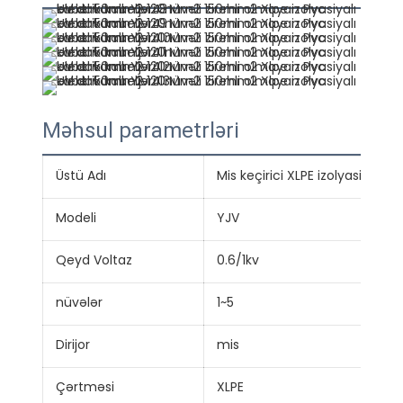
Məhsul parametrləri
Üstü Adı
Mis keçirici XLPE izolyasiyalı P
Modeli
YJV
Qeyd Voltaz
0.6/1kv
nüvələr
1~5
Dirijor
mis
Çərtməsi
XLPE