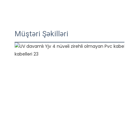
Müştəri Şəkilləri