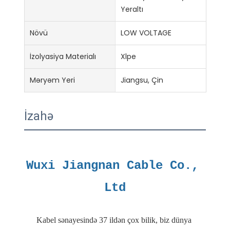
Yeraltı
Növü
LOW VOLTAGE
İzolyasiya Materialı
Xlpe
Məryəm Yeri
Jiangsu, Çin
İzahə
Wuxi Jiangnan Cable Co., 
Kabel sənayesində 37 ildən çox bilik, biz dünya 