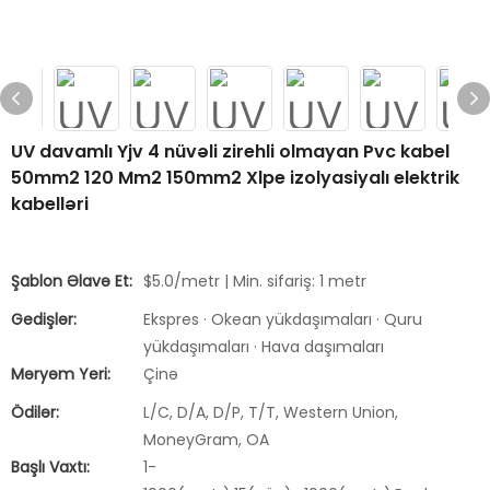
UV davamlı Yjv 4 nüvəli zirehli olmayan Pvc kabel
50mm2 120 Mm2 150mm2 Xlpe izolyasiyalı elektrik
kabelləri
Şablon Əlavə Et:
$5.0/metr | Min. sifariş: 1 metr
Gedişlər:
Ekspres · Okean yükdaşımaları · Quru
yükdaşımaları · Hava daşımaları
Məryəm Yeri:
Çinə
Ödilər:
L/C, D/A, D/P, T/T, Western Union,
MoneyGram, OA
Başlı Vaxtı:
1-