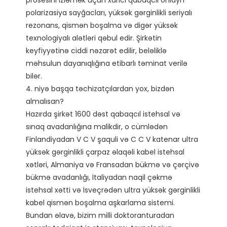
prosesini izləmək üçün xarici qabaqcıl onlayn 
polarizasiya sayğacları, yüksək gərginlikli seriyalı 
rezonans, qismən boşalma və digər yüksək 
texnologiyalı alətləri qəbul edir. Şirkətin 
keyfiyyətinə ciddi nəzarət edilir, beləliklə 
məhsulun dayanıqlığına etibarlı təminat verilə 
bilər. 

4. niyə başqa təchizatçılardan yox, bizdən 
almalısan?

Hazırda şirkət 1600 dəst qabaqcıl istehsal və 
sınaq avadanlığına malikdir, o cümlədən 
Finlandiyadan V C V şaquli və C C V katenar ultra 
yüksək gərginlikli çarpaz əlaqəli kabel istehsal 
xətləri, Almaniya və Fransadan bükmə və çərçivə 
bükmə avadanlığı, İtaliyadan naqil çəkmə 
istehsal xətti və İsveçrədən ultra yüksək gərginlikli 
kabel qismən boşalma aşkarlama sistemi.

Bundan əlavə, bizim milli doktoranturadan 