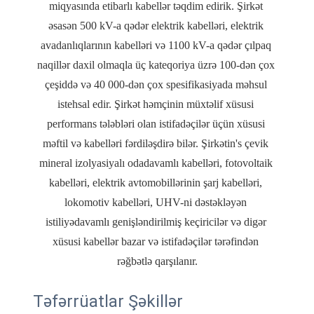
miqyasında etibarlı kabellər təqdim edirik. Şirkət 
əsasən 500 kV-a qədər elektrik kabelləri, elektrik 
avadanlıqlarının kabelləri və 1100 kV-a qədər çılpaq 
naqillər daxil olmaqla üç kateqoriya üzrə 100-dən çox 
çeşiddə və 40 000-dən çox spesifikasiyada məhsul 
istehsal edir. Şirkət həmçinin müxtəlif xüsusi 
performans tələbləri olan istifadəçilər üçün xüsusi 
məftil və kabelləri fərdiləşdirə bilər. Şirkətin's çevik 
mineral izolyasiyalı odadavamlı kabelləri, fotovoltaik 
kabelləri, elektrik avtomobillərinin şarj kabelləri, 
lokomotiv kabelləri, UHV-ni dəstəkləyən 
istiliyədavamlı genişləndirilmiş keçiricilər və digər 
xüsusi kabellər bazar və istifadəçilər tərəfindən 
Təfərrüatlar Şəkillər