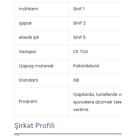
möhkəm
Sinif 1
qapalı
Sinif 2
elastik ipli
Sinif 5
Vəsiqəsi
CE TUV
Qapaq materialı
Polivinilxlorid
Standartı
GB
Qapılarda, tunellərdə və bir
Proqram:
qüvvələrə dözmək tələb olunm
verilmir.
Şirkət Profili