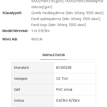
1000(metr):15(gün),>1000(metr):Razılaşma
olacaq(gün)
Xüsusiyyəti:
Qrafik fərdiləşdirmə (Min. Sifariş: 1000 dəst),
Fərdi qablaşdırma (Min. Sifariş: 1000 dəst),
Fərdi loqo (Min. Sifariş: 1000 dəst)
Model Nömrəsi::
YJV 0.6/1kV
Növü Adı:
WUCAI
Məhsul Detalı
Standartı
IEC60228
Vəsiqəsi
CE TUV
Qılıf
PVC örtük
Voltaz
0.6/1KV 6/10KV