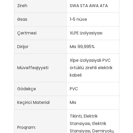
Zireh
SWA STA AWA ATA
Əsas
1~5 nüvə
Çərtməsi
XLPE izolyasiyası
Dirijor
Mis 99,995%
Xlpe izolyasiyalı PVC
Müvəffəqiyyəti
örtüklü zirehli elektrik
kabeli
Gödəkçə
PVC
Keçirici Material
Mis
Tikinti, Elektrik
Stansiyası, Elektrik
Proqram:
Stansiyası, Dəmiryolu,