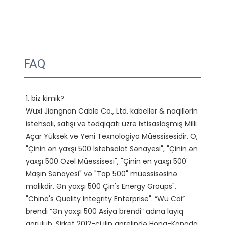
FAQ
1. biz kimik?

Wuxi Jiangnan Cable Co., Ltd. kabellər & naqillərin 
istehsalı, satışı və tədqiqatı üzrə ixtisaslaşmış Milli 
Açar Yüksək və Yeni Texnologiya Müəssisəsidir. O, 
"Çinin ən yaxşı 500 İstehsalat Sənayesi", "Çinin ən 
yaxşı 500 Özəl Müəssisəsi", "Çinin ən yaxşı 500' 
Maşın Sənayesi" və "Top 500" müəssisəsinə 
malikdir. Ən yaxşı 500 Çin's Energy Groups", 
"China's Quality Integrity Enterprise". “Wu Cai” 
brendi “Ən yaxşı 500 Asiya brendi” adına layiq 
görülüb. Şirkət 2012-ci ilin aprelində Honq-Konqda 