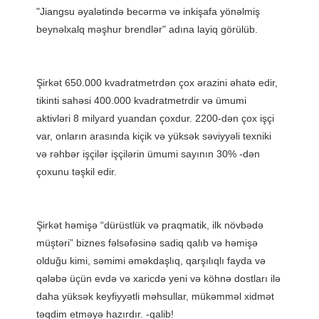
"Jiangsu əyalətində becərmə və inkişafa yönəlmiş 
Şirkət 650.000 kvadratmetrdən çox ərazini əhatə edir, 
tikinti sahəsi 400.000 kvadratmetrdir və ümumi 
aktivləri 8 milyard yuandan çoxdur. 2200-dən çox işçi 
var, onların arasında kiçik və yüksək səviyyəli texniki 
və rəhbər işçilər işçilərin ümumi sayının 30% -dən 
Şirkət həmişə “dürüstlük və praqmatik, ilk növbədə 
müştəri” biznes fəlsəfəsinə sadiq qalıb və həmişə 
olduğu kimi, səmimi əməkdaşlıq, qarşılıqlı fayda və 
qələbə üçün evdə və xaricdə yeni və köhnə dostları ilə 
daha yüksək keyfiyyətli məhsullar, mükəmməl xidmət 