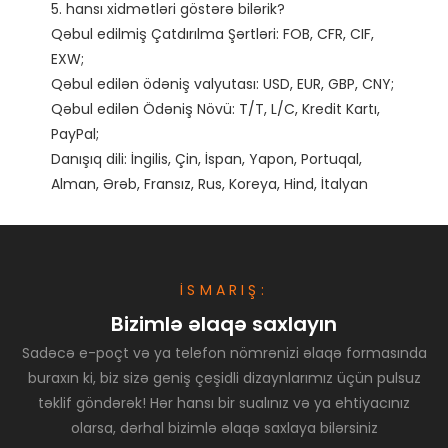
5. hansı xidmətləri göstərə bilərik?

Qəbul edilmiş Çatdırılma Şərtləri: FOB, CFR, CIF, 
EXW;

Qəbul edilən ödəniş valyutası: USD, EUR, GBP, CNY;

Qəbul edilən Ödəniş Növü: T/T, L/C, Kredit Kartı, 
PayPal;

Danışıq dili: İngilis, Çin, İspan, Yapon, Portuqal, 
İSMARIŞ:
Bizimlə əlaqə saxlayın
Sadəcə e-poçt və ya telefon nömrənizi əlaqə formasında
buraxın ki, biz sizə geniş çeşidli dizaynlarımız üçün pulsuz
təklif göndərək! Hər hansı bir sualınız və ya ehtiyacınız
olarsa, dərhal bizimlə əlaqə saxlaya bilərsiniz