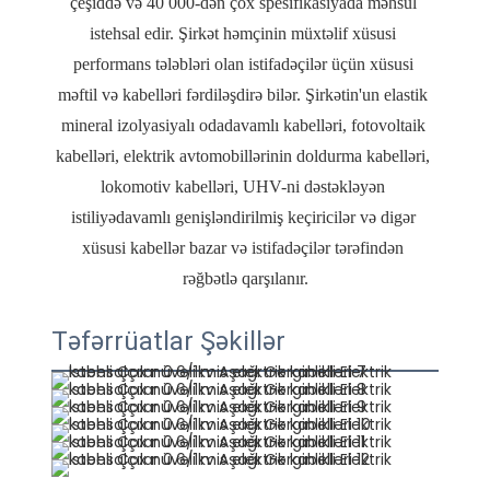
çeşiddə və 40 000-dən çox spesifikasiyada məhsul 
istehsal edir. Şirkət həmçinin müxtəlif xüsusi 
performans tələbləri olan istifadəçilər üçün xüsusi 
məftil və kabelləri fərdiləşdirə bilər. Şirkətin'un elastik 
mineral izolyasiyalı odadavamlı kabelləri, fotovoltaik 
kabelləri, elektrik avtomobillərinin doldurma kabelləri, 
lokomotiv kabelləri, UHV-ni dəstəkləyən 
istiliyədavamlı genişləndirilmiş keçiricilər və digər 
xüsusi kabellər bazar və istifadəçilər tərəfindən 
Təfərrüatlar Şəkillər