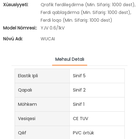
Xüsusiyyəti:
Qrafik fərdiləşdirmə (Min. Sifariş: 1000 dəst),
Fərdi qablaşdırma (Min. Sifariş: 1000 dəst),
Fərdi loqo (Min. Sifariş: 1000 dəst)
Model Nömrəsi::
YJV 0.6/1kV
Növü Adı:
WUCAI
Məhsul Detalı
Elastik Ipli
Sinif 5
Qapalı
Sinif 2
Möhkəm
Sinif 1
Vəsiqəsi
CE TUV
Qılıf
PVC örtük