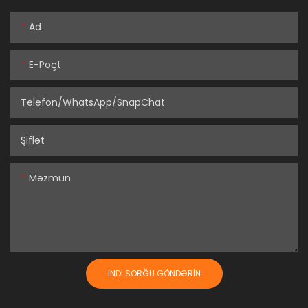
Ad
E-Poçt
Telefon/WhatsApp/SnapChat
Şiflət
Məzmun
İNDI SORĞU GÖNDƏRIN