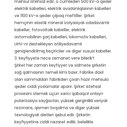
məhsul istehsal edir, o cümlədən 500 kV-a qədər 
elektrik kabelləri, elektrik avadanlıqlarının kabelləri 
və 1100 kV-a qədər çılpaq məftillər. Şirkət 
həmçinin elastik mineral izolyasiyalı odadavamlı 
kabellər, fotovoltaik kabellər, elektrik 
avtomobilinin şarj kabelləri, lokomotiv kabelləri, 
UHV-ni dəstəkləyən istiliyədavamlı 
genişləndirilmiş keçiricilər və digər xüsusi kabellər.

3. keyfiyyətə necə zəmanət verə bilərik?

Şirkət hər zaman keyfiyyət və xidmətə şirkətin 
sağ qalmasının təməli kimi baxır. Fabrikə daxil 
olan xammaldan fabrikdən çıxan hazır məhsula 
qədər ciddi yoxlamalar aparır. Şirkət istehsal 
prosesini izləmək üçün xarici qabaqcıl onlayn 
polarizasiya sayğacları, yüksək gərginlikli seriyalı 
rezonans, qismən boşalma və digər yüksək 
texnologiyalı alətləri qəbul edir. Şirkətin 
keyfiyyətinə ciddi nəzarət edilir, beləliklə 