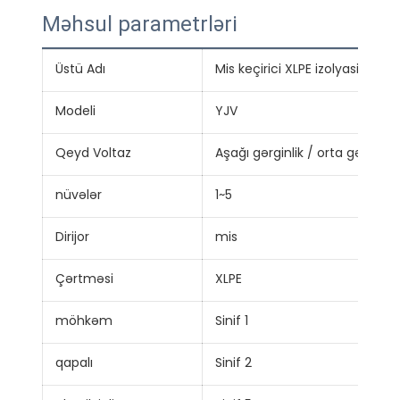
Məhsul parametrləri
Üstü Adı
Mis keçirici XLPE izolyasiyalı P
Modeli
YJV
Qeyd Voltaz
Aşağı gərginlik / orta gərginlik
nüvələr
1~5
Dirijor
mis
Çərtməsi
XLPE
möhkəm
Sinif 1
qapalı
Sinif 2