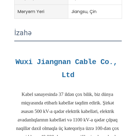
Məryəm Yeri
Jiangsu, Çin
İzahə
Wuxi Jiangnan Cable Co., 
Kabel sənayesində 37 ildən çox bilik, biz dünya 
miqyasında etibarlı kabellər təqdim edirik. Şirkət 
əsasən 500 kV-a qədər elektrik kabelləri, elektrik 
avadanlıqlarının kabelləri və 1100 kV-a qədər çılpaq 
naqillər daxil olmaqla üç kateqoriya üzrə 100-dən çox 