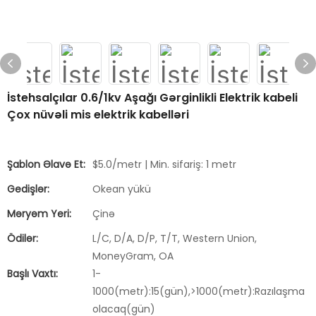
İstehsalçılar 0.6/1kv Aşağı Gərginlikli Elektrik kabeli
Çox nüvəli mis elektrik kabelləri
Şablon Əlavə Et:
$5.0/metr | Min. sifariş: 1 metr
Gedişlər:
Okean yükü
Məryəm Yeri:
Çinə
Ödilər:
L/C, D/A, D/P, T/T, Western Union,
MoneyGram, OA
Başlı Vaxtı:
1-
1000(metr):15(gün),>1000(metr):Razılaşma
olacaq(gün)