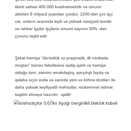
tikinti sahəsi 400.000 kvadratmetrdir və ümumi 
aktivləri 8 milyard yuandan çoxdur. 2200-dən çox işçi 
var, onların arasında kiçik və yüksək səviyyəli texniki 
və rəhbər işçilər işçilərin ümumi sayının 30% -dən 
Şirkət həmişə “dürüstlük və praqmatik, ilk növbədə 
müştəri” biznes fəlsəfəsinə sadiq qalıb və həmişə 
olduğu kimi, səmimi əməkdaşlıq, qarşılıqlı fayda və 
qələbə üçün evdə və xaricdə yeni və köhnə dostları ilə 
daha yüksək keyfiyyətli məhsullar, mükəmməl xidmət 