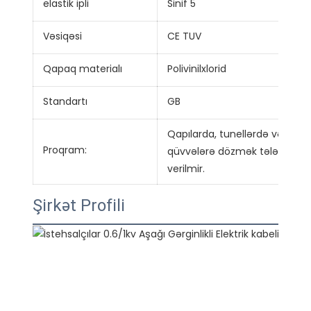
elastik ipli
Sinif 5
Vəsiqəsi
CE TUV
Qapaq materialı
Polivinilxlorid
Standartı
GB
Qapılarda, tunellərdə və bir
Proqram:
qüvvələrə dözmək tələb olunm
verilmir.
Şirkət Profili