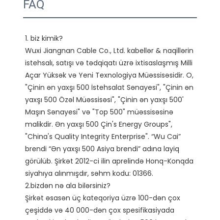
FAQ
1. biz kimik?

Wuxi Jiangnan Cable Co., Ltd. kabellər & naqillərin 
istehsalı, satışı və tədqiqatı üzrə ixtisaslaşmış Milli 
Açar Yüksək və Yeni Texnologiya Müəssisəsidir. O, 
"Çinin ən yaxşı 500 İstehsalat Sənayesi", "Çinin ən 
yaxşı 500 Özəl Müəssisəsi", "Çinin ən yaxşı 500' 
Maşın Sənayesi" və "Top 500" müəssisəsinə 
malikdir. Ən yaxşı 500 Çin's Energy Groups", 
"China's Quality Integrity Enterprise". “Wu Cai” 
brendi “Ən yaxşı 500 Asiya brendi” adına layiq 
görülüb. Şirkət 2012-ci ilin aprelində Honq-Konqda 
siyahıya alınmışdır, səhm kodu: 01366. 

2.bizdən nə ala bilərsiniz?

Şirkət əsasən üç kateqoriya üzrə 100-dən çox 
çeşiddə və 40 000-dən çox spesifikasiyada 