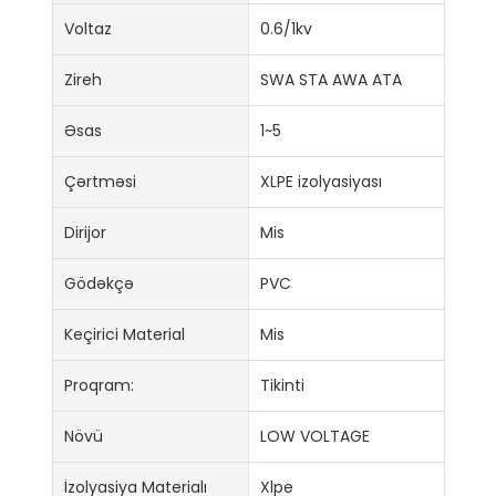
Voltaz
0.6/1kv
Zireh
SWA STA AWA ATA
Əsas
1~5
Çərtməsi
XLPE izolyasiyası
Dirijor
Mis
Gödəkçə
PVC
Keçirici Material
Mis
Proqram:
Tikinti
Növü
LOW VOLTAGE
İzolyasiya Materialı
Xlpe