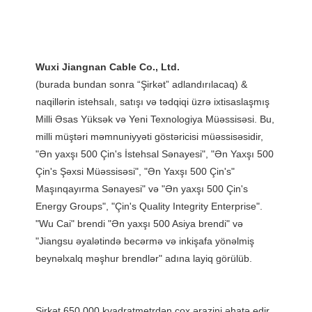
(burada bundan sonra “Şirkət” adlandırılacaq) & 
naqillərin istehsalı, satışı və tədqiqi üzrə ixtisaslaşmış 
Milli Əsas Yüksək və Yeni Texnologiya Müəssisəsi. Bu, 
milli müştəri məmnuniyyəti göstəricisi müəssisəsidir, 
"Ən yaxşı 500 Çin's İstehsal Sənayesi", "Ən Yaxşı 500 
Çin's Şəxsi Müəssisəsi", "Ən Yaxşı 500 Çin's" 
Maşınqayırma Sənayesi" və "Ən yaxşı 500 Çin's 
Energy Groups", "Çin's Quality Integrity Enterprise". 
"Wu Cai" brendi "Ən yaxşı 500 Asiya brendi" və 
"Jiangsu əyalətində becərmə və inkişafa yönəlmiş 
Şirkət 650.000 kvadratmetrdən çox ərazini əhatə edir, 