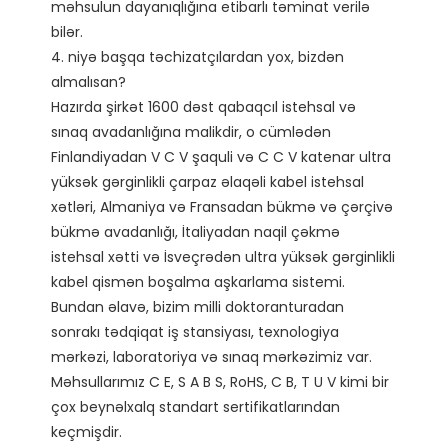
məhsulun dayanıqlığına etibarlı təminat verilə 
bilər. 

4. niyə başqa təchizatçılardan yox, bizdən 
almalısan?

Hazırda şirkət 1600 dəst qabaqcıl istehsal və 
sınaq avadanlığına malikdir, o cümlədən 
Finlandiyadan V C V şaquli və C C V katenar ultra 
yüksək gərginlikli çarpaz əlaqəli kabel istehsal 
xətləri, Almaniya və Fransadan bükmə və çərçivə 
bükmə avadanlığı, İtaliyadan naqil çəkmə 
istehsal xətti və İsveçrədən ultra yüksək gərginlikli 
kabel qismən boşalma aşkarlama sistemi.

Bundan əlavə, bizim milli doktoranturadan 
sonrakı tədqiqat iş stansiyası, texnologiya 
mərkəzi, laboratoriya və sınaq mərkəzimiz var. 
Məhsullarımız C E, S A B S, RoHS, C B, T U V kimi bir 
çox beynəlxalq standart sertifikatlarından 
keçmişdir. 
