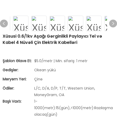
Xüsusi 0.6/1kv Aşağı Gərginlikli Paylayıcı Tel və
Kabel 4 Nüvəli Çin Elektrik Kabelləri
Şablon Əlavə Et:
$5.0/metr | Min. sifariş: 1 metr
Gedişlər:
Okean yükü
Məryəm Yeri:
Çinə
Ödilər:
L/C, D/A, D/P, T/T, Western Union,
MoneyGram, OA
Başlı Vaxtı:
1-
1000(metr):15(gün),>1000(metr):Razılaşma
olacaq(gün)