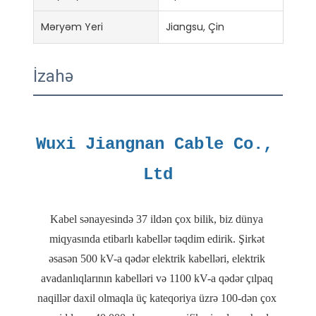
Məryəm Yeri
Jiangsu, Çin
İzahə
Wuxi Jiangnan Cable Co., 
Kabel sənayesində 37 ildən çox bilik, biz dünya 
miqyasında etibarlı kabellər təqdim edirik. Şirkət 
əsasən 500 kV-a qədər elektrik kabelləri, elektrik 
avadanlıqlarının kabelləri və 1100 kV-a qədər çılpaq 
naqillər daxil olmaqla üç kateqoriya üzrə 100-dən çox 