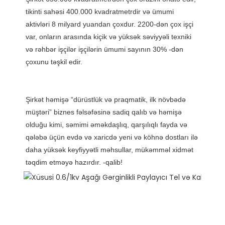
tikinti sahəsi 400.000 kvadratmetrdir və ümumi 
aktivləri 8 milyard yuandan çoxdur. 2200-dən çox işçi 
var, onların arasında kiçik və yüksək səviyyəli texniki 
və rəhbər işçilər işçilərin ümumi sayının 30% -dən 
Şirkət həmişə “dürüstlük və praqmatik, ilk növbədə 
müştəri” biznes fəlsəfəsinə sadiq qalıb və həmişə 
olduğu kimi, səmimi əməkdaşlıq, qarşılıqlı fayda və 
qələbə üçün evdə və xaricdə yeni və köhnə dostları ilə 
daha yüksək keyfiyyətli məhsullar, mükəmməl xidmət 