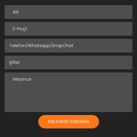
Ad
E-Poçt
Telefon/WhatsApp/SnapChat
Şiflət
Məzmun
İNDI SORĞU GÖNDƏRIN