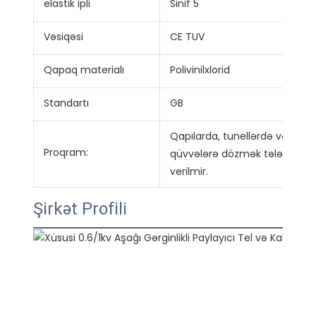
elastik ipli
Sinif 5
Vəsiqəsi
CE TUV
Qapaq materialı
Polivinilxlorid
Standartı
GB
Qapılarda, tunellərdə və bir
Proqram:
qüvvələrə dözmək tələb olunm
verilmir.
Şirkət Profili