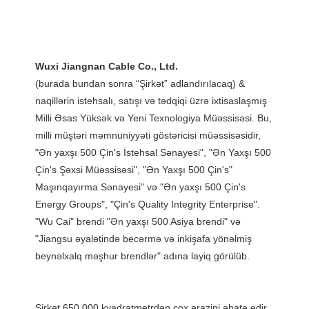
(burada bundan sonra “Şirkət” adlandırılacaq) & 
naqillərin istehsalı, satışı və tədqiqi üzrə ixtisaslaşmış 
Milli Əsas Yüksək və Yeni Texnologiya Müəssisəsi. Bu, 
milli müştəri məmnuniyyəti göstəricisi müəssisəsidir, 
"Ən yaxşı 500 Çin's İstehsal Sənayesi", "Ən Yaxşı 500 
Çin's Şəxsi Müəssisəsi", "Ən Yaxşı 500 Çin's" 
Maşınqayırma Sənayesi" və "Ən yaxşı 500 Çin's 
Energy Groups", "Çin's Quality Integrity Enterprise". 
"Wu Cai" brendi "Ən yaxşı 500 Asiya brendi" və 
"Jiangsu əyalətində becərmə və inkişafa yönəlmiş 
Şirkət 650.000 kvadratmetrdən çox ərazini əhatə edir, 