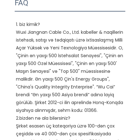
FAQ
1. biz kimik?

Wuxi Jiangnan Cable Co., Ltd. kabellər & naqillərin 
istehsalı, satışı və tədqiqatı üzrə ixtisaslaşmış Milli 
Açar Yüksək və Yeni Texnologiya Müəssisəsidir. O, 
"Çinin ən yaxşı 500 İstehsalat Sənayesi", "Çinin ən 
yaxşı 500 Özəl Müəssisəsi", "Çinin ən yaxşı 500' 
Maşın Sənayesi" və "Top 500" müəssisəsinə 
malikdir. Ən yaxşı 500 Çin's Energy Groups", 
"China's Quality Integrity Enterprise". “Wu Cai” 
brendi “Ən yaxşı 500 Asiya brendi” adına layiq 
görülüb. Şirkət 2012-ci ilin aprelində Honq-Konqda 
siyahıya alınmışdır, səhm kodu: 01366. 

2.bizdən nə ala bilərsiniz?

Şirkət əsasən üç kateqoriya üzrə 100-dən çox 
çeşiddə və 40 000-dən çox spesifikasiyada 