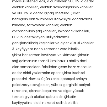
məhsul istehsal edir, o cümlədən 500 kV-a qədər 
elektrik kabelləri, elektrik avadanlıqlarının kabelləri 
və 1100 kV-a qədər çılpaq məftillər. Şirkət 
həmçinin elastik mineral izolyasiyalı odadavamlı 
kabellər, fotovoltaik kabellər, elektrik 
avtomobilinin şarj kabelləri, lokomotiv kabelləri, 
UHV-ni dəstəkləyən istiliyədavamlı 
genişləndirilmiş keçiricilər və digər xüsusi kabellər.

3. keyfiyyətə necə zəmanət verə bilərik?

Şirkət hər zaman keyfiyyət və xidmətə şirkətin 
sağ qalmasının təməli kimi baxır. Fabrikə daxil 
olan xammaldan fabrikdən çıxan hazır məhsula 
qədər ciddi yoxlamalar aparır. Şirkət istehsal 
prosesini izləmək üçün xarici qabaqcıl onlayn 
polarizasiya sayğacları, yüksək gərginlikli seriyalı 
rezonans, qismən boşalma və digər yüksək 
texnologiyalı alətləri qəbul edir. Şirkətin 
keyfiyyətinə ciddi nəzarət edilir, beləliklə 