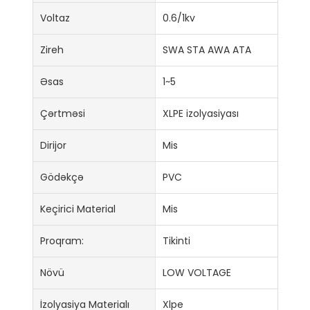
Voltaz
0.6/1kv
Zireh
SWA STA AWA ATA
Əsas
1~5
Çərtməsi
XLPE izolyasiyası
Dirijor
Mis
Gödəkçə
PVC
Keçirici Material
Mis
Proqram:
Tikinti
Növü
LOW VOLTAGE
İzolyasiya Materialı
Xlpe