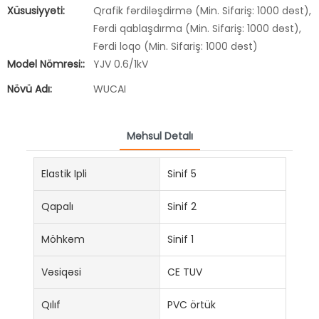
Xüsusiyyəti:
Qrafik fərdiləşdirmə (Min. Sifariş: 1000 dəst),
Fərdi qablaşdırma (Min. Sifariş: 1000 dəst),
Fərdi loqo (Min. Sifariş: 1000 dəst)
Model Nömrəsi::
YJV 0.6/1kV
Növü Adı:
WUCAI
Məhsul Detalı
Elastik Ipli
Sinif 5
Qapalı
Sinif 2
Möhkəm
Sinif 1
Vəsiqəsi
CE TUV
Qılıf
PVC örtük