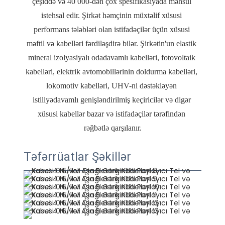
çeşiddə və 40 000-dən çox spesifikasiyada məhsul 
istehsal edir. Şirkət həmçinin müxtəlif xüsusi 
performans tələbləri olan istifadəçilər üçün xüsusi 
məftil və kabelləri fərdiləşdirə bilər. Şirkətin'un elastik 
mineral izolyasiyalı odadavamlı kabelləri, fotovoltaik 
kabelləri, elektrik avtomobillərinin doldurma kabelləri, 
lokomotiv kabelləri, UHV-ni dəstəkləyən 
istiliyədavamlı genişləndirilmiş keçiricilər və digər 
xüsusi kabellər bazar və istifadəçilər tərəfindən 
Təfərrüatlar Şəkillər