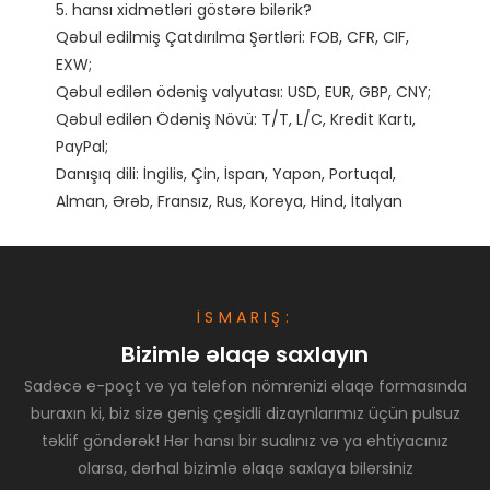
5. hansı xidmətləri göstərə bilərik?

Qəbul edilmiş Çatdırılma Şərtləri: FOB, CFR, CIF, 
EXW;

Qəbul edilən ödəniş valyutası: USD, EUR, GBP, CNY;

Qəbul edilən Ödəniş Növü: T/T, L/C, Kredit Kartı, 
PayPal;

Danışıq dili: İngilis, Çin, İspan, Yapon, Portuqal, 
İSMARIŞ:
Bizimlə əlaqə saxlayın
Sadəcə e-poçt və ya telefon nömrənizi əlaqə formasında
buraxın ki, biz sizə geniş çeşidli dizaynlarımız üçün pulsuz
təklif göndərək! Hər hansı bir sualınız və ya ehtiyacınız
olarsa, dərhal bizimlə əlaqə saxlaya bilərsiniz