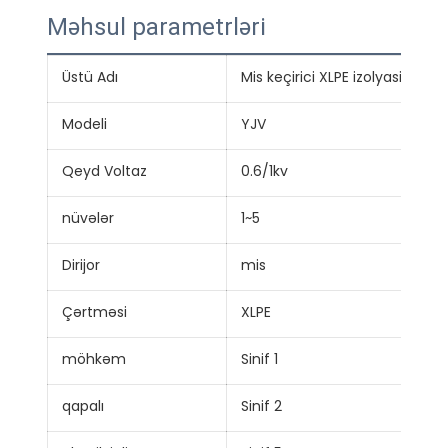
Məhsul parametrləri
Üstü Adı
Mis keçirici XLPE izolyasiyalı P
Modeli
YJV
Qeyd Voltaz
0.6/1kv
nüvələr
1~5
Dirijor
mis
Çərtməsi
XLPE
möhkəm
Sinif 1
qapalı
Sinif 2