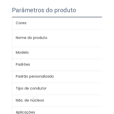
Parâmetros do produto
Cores:
Ver
Con
Nome do produto
cab
Modelo
BLV
Padrões
JB/
Padrão personalizado
IEC,
Tipo de condutor
Sóli
Não. de núcleos
1
Aplicações
Fio