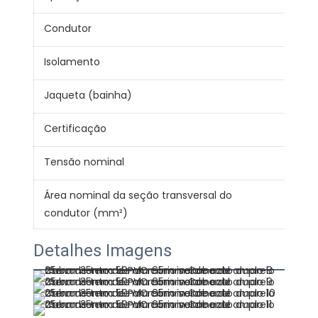
Condutor
Alu
Isolamento
PV
Jaqueta (bainha)
PV
Certificação
CE 
Tensão nominal
300
Área nominal da seção transversal do
0.7
condutor (mm²)
Detalhes Imagens