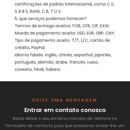
certificações de padrão internacional, como C E, 
S A B S, RoHS, C B, T U V. 

5. que serviços podemos fornecer?

Termos de entrega aceitos: FOB, CFR, CIF, EXW;

Moeda de pagamento aceita: USD, EUR, GBP, CNY;

Tipo de pagamento aceito: T/T, L/C, cartão de 
crédito, PayPal;

Idioma falado: inglês, chinês, espanhol, japonês, 
português, alemão, árabe, francês, russo, 
DEIXE UMA MENSAGEM
Entrar em contato conosco
Basta deixar o seu email ou número de telefone no
formulário de contacto para que possamos enviar-lhe um