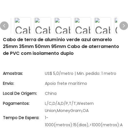
Cabo de terra de alumínio verde azul amarelo
25mm 35mm 50mm 95mm Cabo de aterramento
de PVC com isolamento duplo
Amostras:
US$ 5,0/metro | Min. pedido: 1 metro
Envio:
Apoio frete marítimo
Local De Origem:
China
Pagamentos:
L/C,D/A,D/P,T/T,Western
Union,MoneyGram,OA
Tempo De Espera:
1-
1000(metros):15(dias),>1000(metros):A