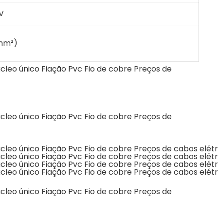
V
(mm²)