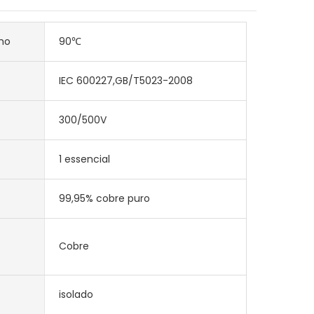
ho
90℃
IEC 600227,GB/T5023-2008
300/500V
1 essencial
99,95% cobre puro
Cobre
isolado