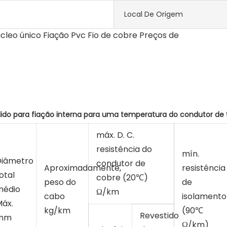
Local De Origem
máx. D. C.
resistência do
mín.
Diâmetro
condutor de
Aproximadamente,
resistência
otal
cobre (20℃)
peso do
de
médio
Ω/km
cabo
isolamento
áx.
kg/km
(90℃
Revestido
mm
Ω/km)