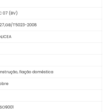
C 07 (BV)
227,GB/T5023-2008
N,ICEA
onstrução, fiação doméstica
obre
ISO9001