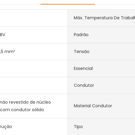
Máx. Temperatura De Trabal
 BV
Padrão
 2,5 mm²
Tensão
Essencial
Condutor
não revestido de núcleo
Material Condutor
 com condutor sólido
rução
Tipo