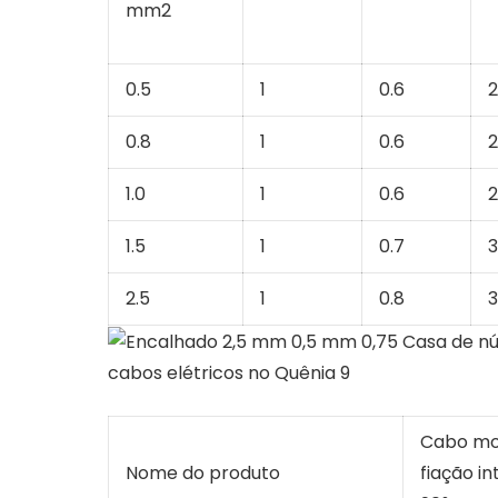
mm2
0.5
1
0.6
2
0.8
1
0.6
2
1.0
1
0.6
2
1.5
1
0.7
3
2.5
1
0.8
3
Cabo mon
Nome do produto
fiação i