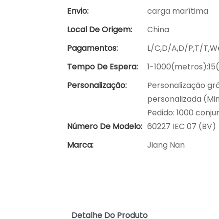
Envio:
carga marítima
Local De Origem:
China
Pagamentos:
L/C,D/A,D/P,T/T,
Tempo De Espera:
1-1000(metros):15
Personalização:
Personalização grá
personalizada (Min
Pedido: 1000 conju
Número De Modelo:
60227 IEC 07 (BV)
Marca:
Jiang Nan
Detalhe Do Produto