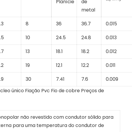
Planície
de
metal
.3
8
36
36.7
0.015
.5
10
24.5
24.8
0.013
.7
13
18.1
18.2
0.012
.2
19
12.1
12.2
0.011
.9
30
7.41
7.6
0.009
opolar não revestido com condutor sólido para
nterna para uma temperatura do condutor de