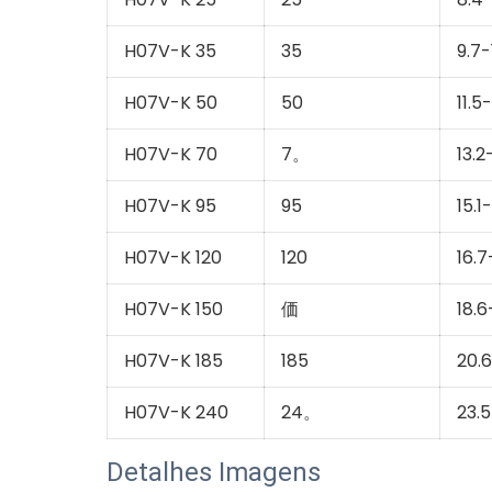
H07V-K 35
35
9.7-
H07V-K 50
50
11.5
H07V-K 70
7。
13.2
H07V-K 95
95
15.1
H07V-K 120
120
16.7
H07V-K 150
価
18.6
H07V-K 185
185
20.
H07V-K 240
24。
23.
Detalhes Imagens