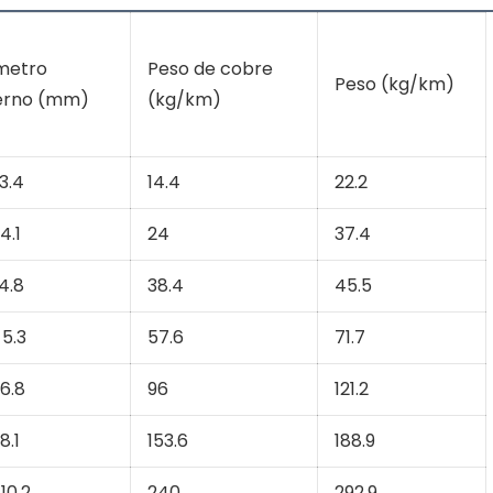
metro
Peso de cobre
Peso (kg/km)
erno (mm)
(kg/km)
3.4
14.4
22.2
4.1
24
37.4
4.8
38.4
45.5
5.3
57.6
71.7
6.8
96
121.2
8.1
153.6
188.9
10.2
240
292.9