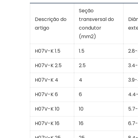
Seção
Descrição do
transversal do
Diâ
artigo
condutor
ext
(mm2)
H07V-K 1.5
1.5
2.8-
H07V-K 2.5
2.5
3.4-
H07V-K 4
4
3.9-
H07V-K 6
6
4.4-
H07V-K 10
10
5.7-
H07V-K 16
16
6.7-
H07V-K 25
25
8.4-