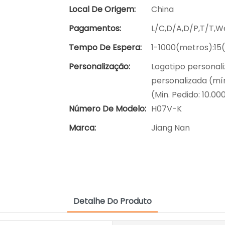
Local De Origem:
China
Pagamentos:
L/C,D/A,D/P,T/T,
Tempo De Espera:
1-1000(metros):15
Personalização:
Logotipo personali
personalizada (mín
(Min. Pedido: 10.00
Número De Modelo:
H07V-K
Marca:
Jiang Nan
Detalhe Do Produto