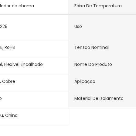
dador de chama
Faixa De Temperatura
0228
Uso
E, RoHS
Tensão Nominal
el, Flexível Encalhado
Nome Do Produto
, Cobre
Aplicação
o
Material De Isolamento
su, China