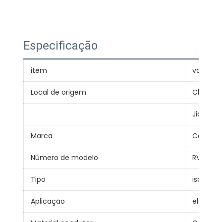
Especificação
item
valor
Local de origem
China
Jiangsu
Marca
Cabo Ji
Número de modelo
RV
Tipo
isolado
Aplicação
elétrico