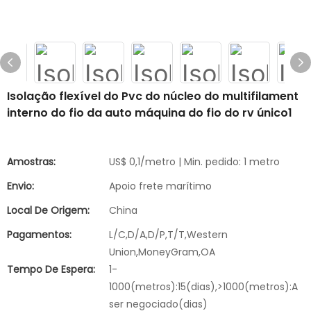
Isolação flexível do Pvc do núcleo do multifilament
interno do fio da auto máquina do fio do rv único1
Amostras:
US$ 0,1/metro | Min. pedido: 1 metro
Envio:
Apoio frete marítimo
Local De Origem:
China
Pagamentos:
L/C,D/A,D/P,T/T,Western
Union,MoneyGram,OA
Tempo De Espera:
1-
1000(metros):15(dias),>1000(metros):A
ser negociado(dias)