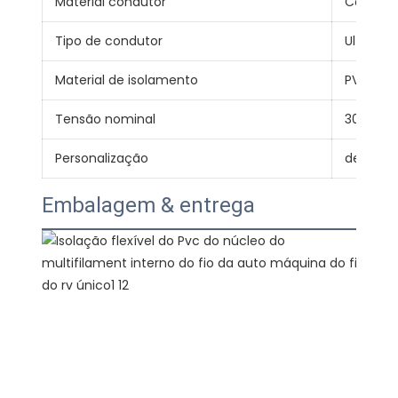
Material condutor
Cobre
Tipo de condutor
Ultra fle
Material de isolamento
PVC
Tensão nominal
300/500
Personalização
design d
Embalagem & entrega