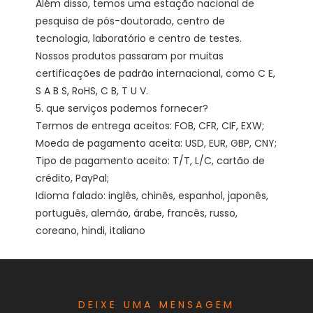
Além disso, temos uma estação nacional de 
pesquisa de pós-doutorado, centro de 
tecnologia, laboratório e centro de testes. 
Nossos produtos passaram por muitas 
certificações de padrão internacional, como C E, 
S A B S, RoHS, C B, T U V. 

5. que serviços podemos fornecer?

Termos de entrega aceitos: FOB, CFR, CIF, EXW;

Moeda de pagamento aceita: USD, EUR, GBP, CNY;

Tipo de pagamento aceito: T/T, L/C, cartão de 
crédito, PayPal;

Idioma falado: inglês, chinês, espanhol, japonês, 
português, alemão, árabe, francês, russo, 
DEIXE UMA MENSAGEM