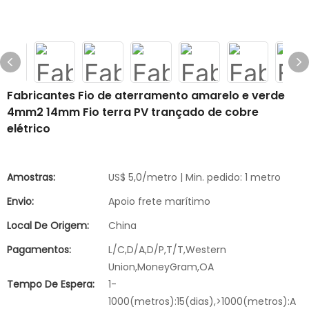
Fabricantes Fio de aterramento amarelo e verde
4mm2 14mm Fio terra PV trançado de cobre
elétrico
Amostras:
US$ 5,0/metro | Min. pedido: 1 metro
Envio:
Apoio frete marítimo
Local De Origem:
China
Pagamentos:
L/C,D/A,D/P,T/T,Western
Union,MoneyGram,OA
Tempo De Espera:
1-
1000(metros):15(dias),>1000(metros):A