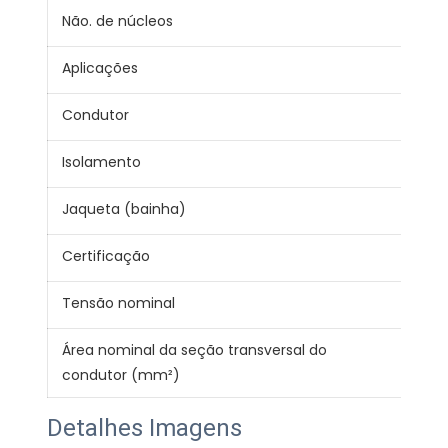
Não. de núcleos
1
Aplicações
Fio
Condutor
99,
Isolamento
PV
Jaqueta (bainha)
PV
Certificação
CE 
Tensão nominal
300
Área nominal da seção transversal do
0.7
condutor (mm²)
Detalhes Imagens