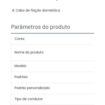
Parâmetros do produto
Cores:
Ver
Con
Nome do produto
red
Modelo
BVV
Padrões
JB/
Padrão personalizado
IEC,
Tipo de condutor
Sóli