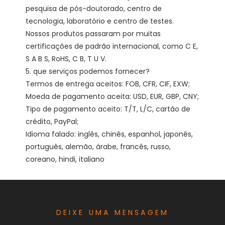
pesquisa de pós-doutorado, centro de 
tecnologia, laboratório e centro de testes. 
Nossos produtos passaram por muitas 
certificações de padrão internacional, como C E, 
S A B S, RoHS, C B, T U V. 

5. que serviços podemos fornecer?

Termos de entrega aceitos: FOB, CFR, CIF, EXW;

Moeda de pagamento aceita: USD, EUR, GBP, CNY;

Tipo de pagamento aceito: T/T, L/C, cartão de 
crédito, PayPal;

Idioma falado: inglês, chinês, espanhol, japonês, 
português, alemão, árabe, francês, russo, 
DEIXE UMA MENSAGEM