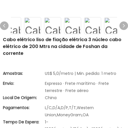
Cabo elétrico liso de fiação elétrica 3 núcleo cabo
elétrico de 200 Mtrs na cidade de Foshan da
corrente
Amostras:
US$ 5,0/metro | Min. pedido: 1 metro
Envio:
Expresso · Frete marítimo · Frete
terrestre · Frete aéreo
Local De Origem:
China
Pagamentos:
L/C,D/A,D/P,T/T,Western
Union,MoneyGram,OA
Tempo De Espera:
1-