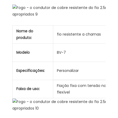
Nome do
fio resistente a chamas
Co
produto:
ma
Modelo
BV-7
pr
C
Especificações:
Personalizar
do
Fiação fixa com tensão nominal d
Faixa de uso:
flexível