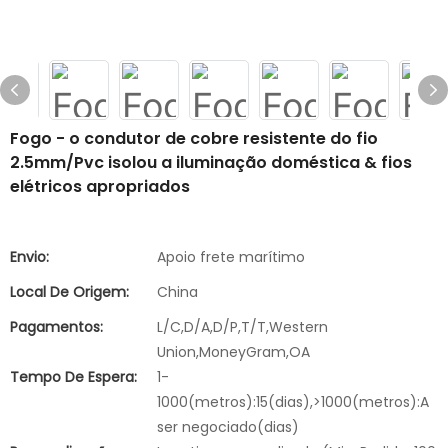
Fogo - o condutor de cobre resistente do fio
2.5mm/Pvc isolou a iluminação doméstica & fios
elétricos apropriados
Envio:
Apoio frete marítimo
Local De Origem:
China
Pagamentos:
L/C,D/A,D/P,T/T,Western
Union,MoneyGram,OA
Tempo De Espera:
1-
1000(metros):15(dias),>1000(metros):A
ser negociado(dias)