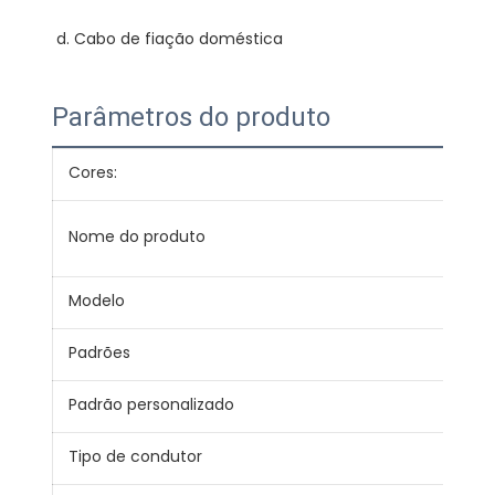
Parâmetros do produto
Cores:
Ver
Con
Nome do produto
red
Modelo
BVV
Padrões
JB/
Padrão personalizado
IEC,
Tipo de condutor
Sóli