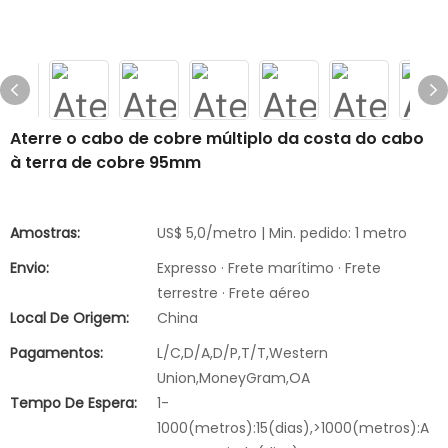
Aterre o cabo de cobre múltiplo da costa do cabo
à terra de cobre 95mm
Amostras:
US$ 5,0/metro | Min. pedido: 1 metro
Envio:
Expresso · Frete marítimo · Frete
terrestre · Frete aéreo
Local De Origem:
China
Pagamentos:
L/C,D/A,D/P,T/T,Western
Union,MoneyGram,OA
Tempo De Espera:
1-
1000(metros):15(dias),>1000(metros):A