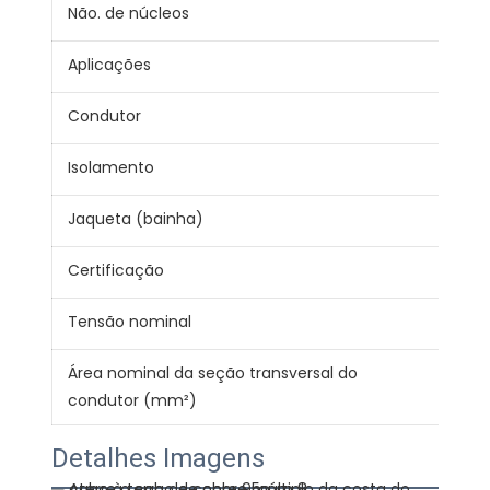
Não. de núcleos
1
Aplicações
Fio
Condutor
99,
Isolamento
PV
Jaqueta (bainha)
PV
Certificação
CE 
Tensão nominal
300
Área nominal da seção transversal do
0.7
condutor (mm²)
Detalhes Imagens