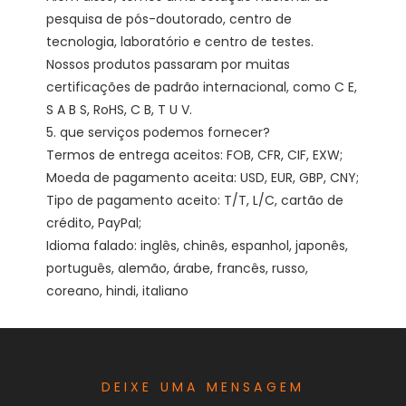
pesquisa de pós-doutorado, centro de 
tecnologia, laboratório e centro de testes. 
Nossos produtos passaram por muitas 
certificações de padrão internacional, como C E, 
S A B S, RoHS, C B, T U V. 

5. que serviços podemos fornecer?

Termos de entrega aceitos: FOB, CFR, CIF, EXW;

Moeda de pagamento aceita: USD, EUR, GBP, CNY;

Tipo de pagamento aceito: T/T, L/C, cartão de 
crédito, PayPal;

Idioma falado: inglês, chinês, espanhol, japonês, 
português, alemão, árabe, francês, russo, 
DEIXE UMA MENSAGEM