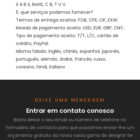
S A B S, RoHS, C B, T U V. 

5. que serviços podemos fornecer?

Termos de entrega aceitos: FOB, CFR, CIF, EXW;

Moeda de pagamento aceita: USD, EUR, GBP, CNY;

Tipo de pagamento aceito: T/T, L/C, cartão de 
crédito, PayPal;

Idioma falado: inglês, chinês, espanhol, japonês, 
português, alemão, árabe, francês, russo, 
DEIXE UMA MENSAGEM
Entrar em contato conosco
Basta deixar o seu email ou número de telefone no
formulário de contacto para que possamos enviar-lhe um
orçamento gratuito da nossa vasta gama de designs! Se