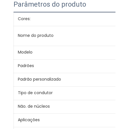
Parâmetros do produto
Cores:
Ver
Con
Nome do produto
cab
Modelo
BLV
Padrões
JB/
Padrão personalizado
IEC,
Tipo de condutor
Sóli
Não. de núcleos
1
Aplicações
Fio