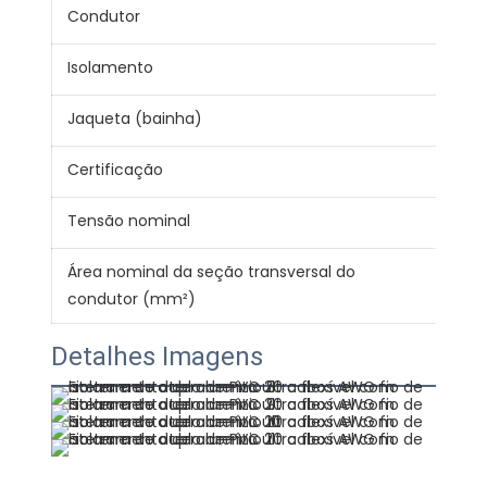
Condutor
Alu
Isolamento
PV
Jaqueta (bainha)
PV
Certificação
CE 
Tensão nominal
300
Área nominal da seção transversal do
0.7
condutor (mm²)
Detalhes Imagens