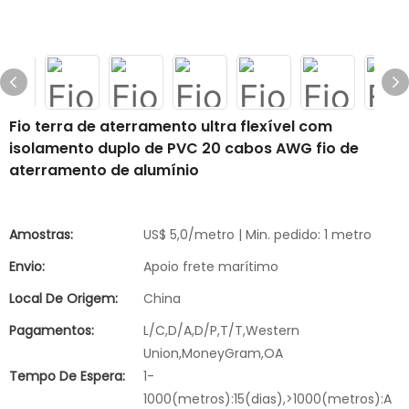
Fio terra de aterramento ultra flexível com
isolamento duplo de PVC 20 cabos AWG fio de
aterramento de alumínio
Amostras:
US$ 5,0/metro | Min. pedido: 1 metro
Envio:
Apoio frete marítimo
Local De Origem:
China
Pagamentos:
L/C,D/A,D/P,T/T,Western
Union,MoneyGram,OA
Tempo De Espera:
1-
1000(metros):15(dias),>1000(metros):A