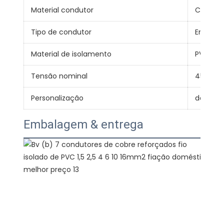
Material condutor
Cobre
Tipo de condutor
Encalha
Material de isolamento
PVC
Tensão nominal
450/75
Personalização
design 
Embalagem & entrega