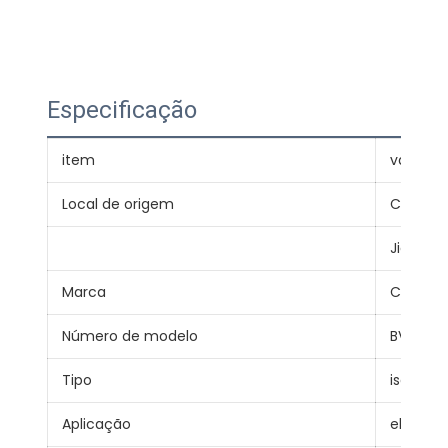
Especificação
item
valor
Local de origem
China
Jiangsu
Marca
Cabo Ji
Número de modelo
BVB
Tipo
isolado
Aplicação
elétrico