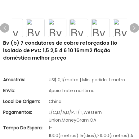
Bv (b) 7 condutores de cobre reforçados fio
isolado de PVC 1,5 2,5 4 6 10 16mm2 fiação
doméstica melhor preço
Amostras:
US$ 0,1/metro | Min. pedido: 1 metro
Envio:
Apoio frete marítimo
Local De Origem:
China
Pagamentos:
L/C,D/A,D/P,T/T,Western
Union,MoneyGram,OA
Tempo De Espera:
1-
1000(metros):15(dias),>1000(metros):A