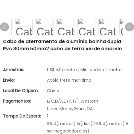
Cabo de aterramento de alumínio bainha dupla
Pvc 30mm 50mm2 cabo de terra verde amarelo
Amostras:
US$ 5,0/metro | Min. pedido: 1 metro
Envio:
Apoio frete marítimo
Local De Origem:
China
Pagamentos:
L/C,D/A,D/P,T/T,Western
Union,MoneyGram,OA
Tempo De Espera:
1-
1000(metros):15(dias),>1000(metros):A
ser negociado(dias)