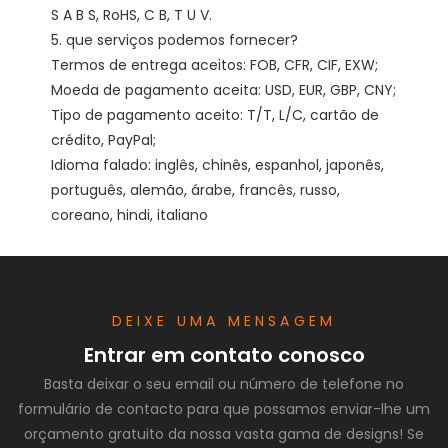
S A B S, RoHS, C B, T U V. 

5. que serviços podemos fornecer?

Termos de entrega aceitos: FOB, CFR, CIF, EXW;

Moeda de pagamento aceita: USD, EUR, GBP, CNY;

Tipo de pagamento aceito: T/T, L/C, cartão de 
crédito, PayPal;

Idioma falado: inglês, chinês, espanhol, japonês, 
português, alemão, árabe, francês, russo, 
DEIXE UMA MENSAGEM
Entrar em contato conosco
Basta deixar o seu email ou número de telefone no
formulário de contacto para que possamos enviar-lhe um
orçamento gratuito da nossa vasta gama de designs! Se