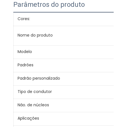
Parâmetros do produto
Cores:
Ver
Con
Nome do produto
cab
Modelo
BLV
Padrões
JB/
Padrão personalizado
IEC,
Tipo de condutor
Sóli
Não. de núcleos
1
Aplicações
Fio