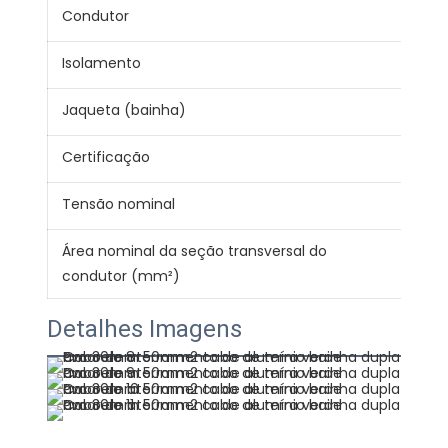
Condutor
Alu
Isolamento
PV
Jaqueta (bainha)
PV
Certificação
CE 
Tensão nominal
300
Área nominal da seção transversal do
0.7
condutor (mm²)
Detalhes Imagens