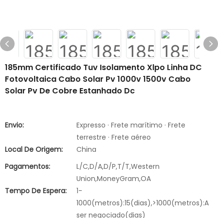
185mm Certificado Tuv Isolamento Xlpo Linha DC
Fotovoltaica Cabo Solar Pv 1000v 1500v Cabo
Solar Pv De Cobre Estanhado Dc
Envio:
Expresso · Frete marítimo · Frete
terrestre · Frete aéreo
Local De Origem:
China
Pagamentos:
L/C,D/A,D/P,T/T,Western
Union,MoneyGram,OA
Tempo De Espera:
1-
1000(metros):15(dias),>1000(metros):A
ser negociado(dias)