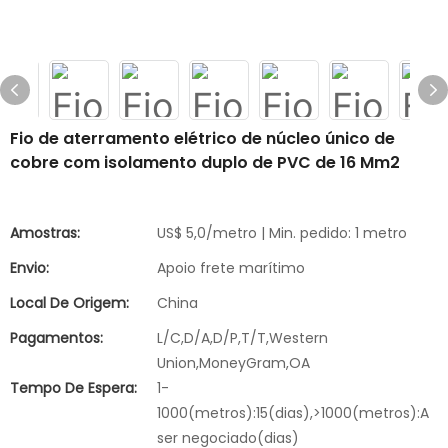
Fio de aterramento elétrico de núcleo único de
cobre com isolamento duplo de PVC de 16 Mm2
Amostras:
US$ 5,0/metro | Min. pedido: 1 metro
Envio:
Apoio frete marítimo
Local De Origem:
China
Pagamentos:
L/C,D/A,D/P,T/T,Western
Union,MoneyGram,OA
Tempo De Espera:
1-
1000(metros):15(dias),>1000(metros):A
ser negociado(dias)