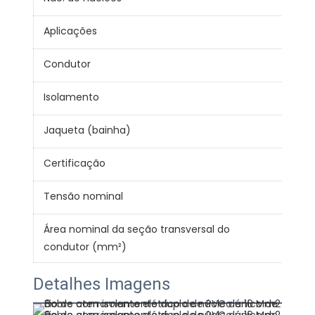
Aplicações
Fio
Condutor
99,
Isolamento
PV
Jaqueta (bainha)
PV
Certificação
CE 
Tensão nominal
300
Área nominal da seção transversal do
0.7
condutor (mm²)
Detalhes Imagens