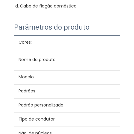
Parâmetros do produto
Cores:
Ver
Con
Nome do produto
red
Modelo
BVV
Padrões
JB/
Padrão personalizado
IEC,
Tipo de condutor
Sóli
Não. de núcleos
1