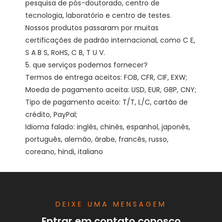
pesquisa de pós-doutorado, centro de 
tecnologia, laboratório e centro de testes. 
Nossos produtos passaram por muitas 
certificações de padrão internacional, como C E, 
S A B S, RoHS, C B, T U V. 

5. que serviços podemos fornecer?

Termos de entrega aceitos: FOB, CFR, CIF, EXW;

Moeda de pagamento aceita: USD, EUR, GBP, CNY;

Tipo de pagamento aceito: T/T, L/C, cartão de 
crédito, PayPal;

Idioma falado: inglês, chinês, espanhol, japonês, 
português, alemão, árabe, francês, russo, 
DEIXE UMA MENSAGEM
Entrar em contato conosco