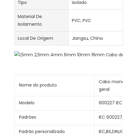
Tipo
isolado
Material De
PVC, PVC
Isolamento
Local De Origem
Jiangsu, China
Cabo monopolar n
Nome do produto
geral
Modelo
600227 IEC 01 (BV
Padrões
IEC 600227,GB/T
Padrão personalizado
IEC,BS,DIN,ICEA