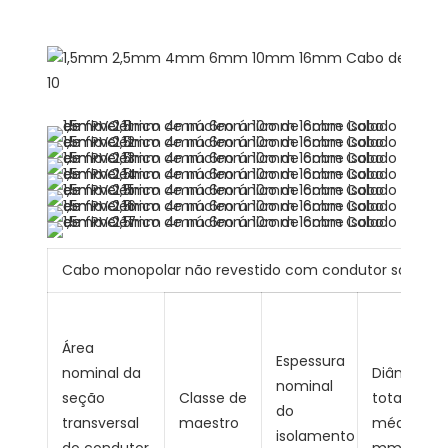
Cabo monopolar não revestido com condutor sólido pa
Área
Espessura
nominal da
Diâmetro
nominal
seção
Classe de
total
do
transversal
maestro
médio Máx
isolamento