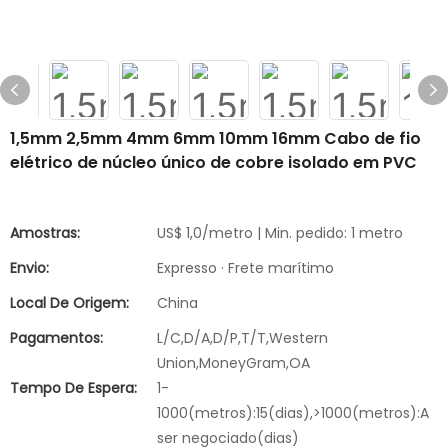
1,5mm 2,5mm 4mm 6mm 10mm 16mm Cabo de fio
elétrico de núcleo único de cobre isolado em PVC
Amostras:
US$ 1,0/metro | Min. pedido: 1 metro
Envio:
Expresso · Frete marítimo
Local De Origem:
China
Pagamentos:
L/C,D/A,D/P,T/T,Western
Union,MoneyGram,OA
Tempo De Espera:
1-
1000(metros):15(dias),>1000(metros):A
ser negociado(dias)