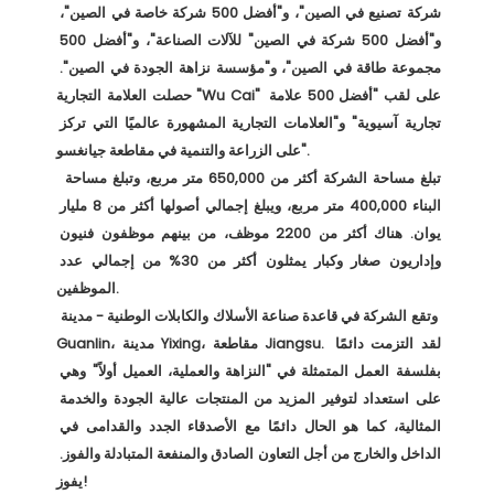
شركة تصنيع في الصين"، و"أفضل 500 شركة خاصة في الصين"، 
و"أفضل 500 شركة في الصين" للآلات الصناعة"، و"أفضل 500 
مجموعة طاقة في الصين"، و"مؤسسة نزاهة الجودة في الصين". 
حصلت العلامة التجارية "Wu Cai" على لقب "أفضل 500 علامة 
تجارية آسيوية" و"العلامات التجارية المشهورة عالميًا التي تركز 
على الزراعة والتنمية في مقاطعة جيانغسو". 

 تبلغ مساحة الشركة أكثر من 650,000 متر مربع، وتبلغ مساحة 
البناء 400,000 متر مربع، ويبلغ إجمالي أصولها أكثر من 8 مليار 
يوان. هناك أكثر من 2200 موظف، من بينهم موظفون فنيون 
وإداريون صغار وكبار يمثلون أكثر من 30% من إجمالي عدد 
الموظفين. 

 وتقع الشركة في قاعدة صناعة الأسلاك والكابلات الوطنية - مدينة 
Guanlin، مدينة Yixing، مقاطعة Jiangsu. لقد التزمت دائمًا 
بفلسفة العمل المتمثلة في "النزاهة والعملية، العميل أولاً" وهي 
على استعداد لتوفير المزيد من المنتجات عالية الجودة والخدمة 
المثالية، كما هو الحال دائمًا مع الأصدقاء الجدد والقدامى في 
الداخل والخارج من أجل التعاون الصادق والمنفعة المتبادلة والفوز. 