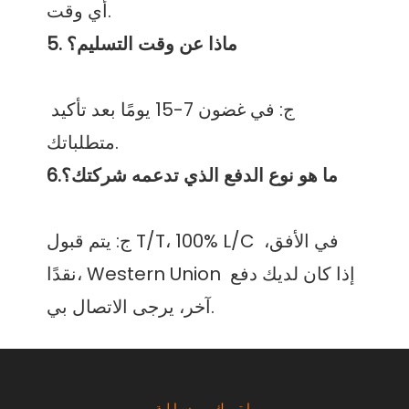
ج: في غضون 7-15 يومًا بعد تأكيد 
ج: يتم قبول T/T، 100% L/C في الأفق، 
نقدًا، Western Union إذا كان لديك دفع 
اترك رسالة