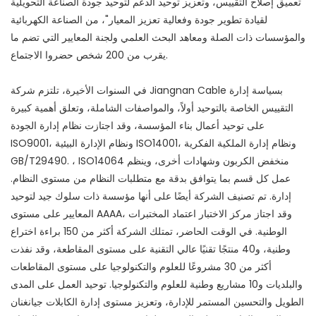
"تعميق إصلاح التقييس، وتعزيز توحيد الدعم لتوحيد جودة الصناعة التحويلية
لقيادة تطوير جودة وفعالية تعزيز المعيار"، من الصناعة الكهربائية
والمؤسسات ذات الصلة ومعاهد البحث العلمي ولجنة المعايير التي تضم ما
يقرب من 200 شخص حضروا الاجتماع.
في السنوات الأخيرة، تلتزم شركة Jiangnan Cable بسياسة إدارة
التقييس الخاصة بالتوحيد أولاً، والمواصفات الشاملة، وتعلق أهمية كبيرة
على توحيد أعمال بناء المؤسسة، وقد اجتازت نظام إدارة الجودة
ISO9001، ونظام الإدارة البيئية ISO14001، ونظام إدارة الملكية الفكرية
GB/T29490. ، ISO14064 منخفض الكربون وشهادات أخرى، وينظم
عمل كل قسم بما يتوافق بدقة مع متطلبات النظام من مستوى النظام.
إدارة. تم تصنيف الشركة أيضًا على أنها مؤسسة ذات سلوك جيد لتوحيد
المعايير على مستوى AAAA، وقد اجتاز مركز الاختبار اعتماد المختبرات
الوطنية. في الوقت الحاضر، تمتلك الشركة أكثر من 150 براءة اختراع
وطنية، و40 منتجًا تقنيًا عالي التقنية على مستوى المقاطعة، وقد نفذت
أكثر من 30 مشروعًا للعلوم والتكنولوجيا على مستوى المقاطعات
والبلديات و10 مشاريع وطنية للعلوم والتكنولوجيا. توحيد العمل على المدى
الطويل والتحسين المستمر للإدارة، وتعزيز مستوى إدارة الكابلات جيانغنان