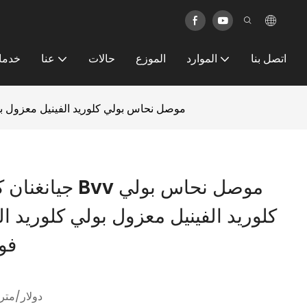
اتصل بنا
الموارد
الموزع
حالات
عنا
خدما
جيانغنان كابل مبيعات المصنع مباشرة Bvv موصل نحاس بولي كلوريد الفينيل معزول بولي كل
جيانغنان كابل 
فو
0.1 دولار/متر 