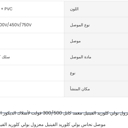
اللون
النحاس + PVC
نوع الموصل
00V/450V/750V
موصل
مادة الموصل
سلك ك
نوع
مكان المنشأ