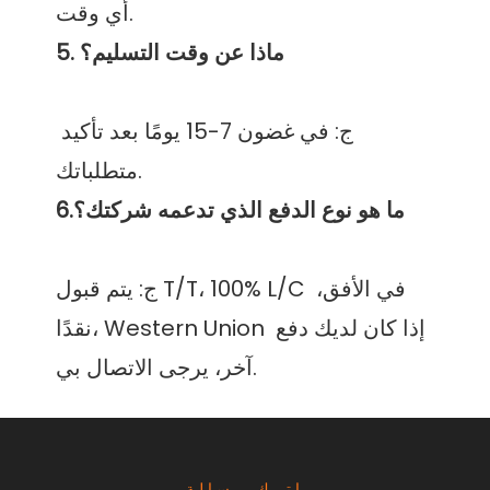
ج: في غضون 7-15 يومًا بعد تأكيد 
ج: يتم قبول T/T، 100% L/C في الأفق، 
نقدًا، Western Union إذا كان لديك دفع 
اترك رسالة