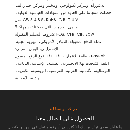
الدكتوراه، ومركز تكنولوجي، ومختبر ومركز اختبار. لقد 
حصلت منتجاتنا على العديد من الشهادات القياسية الدولية، 
مثل CE، S A B S، RoHS، C B، T U V. 

5. ما هي الخدمات التي يمكننا تقديمها؟

شروط التسليم المقبولة: FOB، CFR، CIF، EXW؛

عملة الدفع المقبولة: الدولار الأمريكي، اليورو، الجنيه 
الإسترليني، اليوان الصيني؛

نوع الدفع المقبول: T/T، L/C، بطاقة الائتمان، PayPal؛

اللغة المُتحدث بها: الإنجليزية، الصينية، الإسبانية، اليابانية، 
البرتغالية، الألمانية، العربية، الفرنسية، الروسية، الكورية، 
اترك رسالة
الحصول على اتصال معنا
ما عليك سوى ترك بريدك الإلكتروني أو رقم هاتفك في نموذج الاتصال