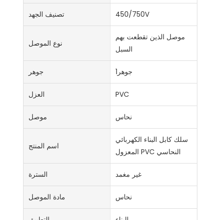
450/750V
تصنيف الجهد
موصل الذين تقطعت بهم
نوع الموصل
السبل
جوهر1
جوهر
PVC
العزل
نحاس
موصل
سلك كابل البناء الكهربائي
اسم المنتج
المعزول PVC النحاسي
غير مغمد
السترة
نحاس
مادة الموصل
البناء
التطبيق