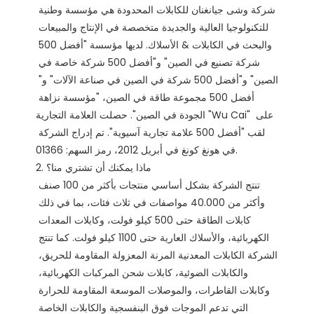
شركة وشى جيانغنان للكابلات المحدودة هي مؤسسة وطنية 
للتكنولوجيا العالية والجديدة متخصصة في الإنتاج والمبيعات 
والبحث في الكابلات & الأسلاك. لديها مؤسسة "أفضل 500 
شركة تصنيع في الصين" و"أفضل 500 شركة خاصة في 
الصين" و"أفضل 500 شركة في الصين في صناعة الآلات" و" 
أفضل 500 مجموعة طاقة في الصين، "مؤسسة نزاهة 
الجودة في الصين". حصلت العلامة التجارية "Wu Cai" على 
لقب "أفضل 500 علامة تجارية آسيوية". تم إدراج الشركة 
في هونغ كونغ في أبريل 2012، رمز السهم: 01366. 

2. ماذا يمكنك أن تشتري منا؟

تنتج الشركة بشكل أساسي منتجات بأكثر من 100 صنف 
وأكثر من 40.000 مواصفات في ثلاث فئات، بما في ذلك 
كابلات الطاقة حتى 500 كيلو فولت، وكابلات المعدات 
الكهربائية، والأسلاك العارية حتى 1100 كيلو فولت. كما تنتج 
الشركة الكابلات المعدنية المرنة المعزولة المقاومة للحريق، 
والكابلات الضوئية، كابلات شحن المركبات الكهربائية، 
وكابلات القاطرات، والموصلات الموسعة المقاومة للحرارة 
التي تدعم الموجات فوق البنفسجية والكابلات الخاصة 