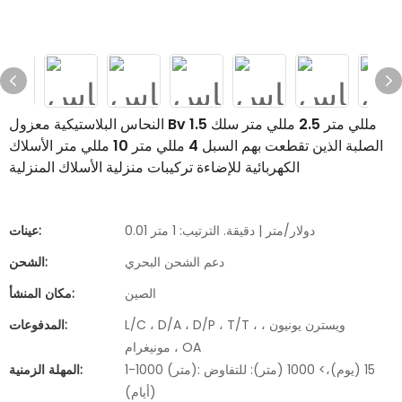
النحاس البلاستيكية معزول Bv 1.5 مللي متر 2.5 مللي متر سلك
الصلبة الذين تقطعت بهم السبل 4 مللي متر 10 مللي متر الأسلاك
الكهربائية للإضاءة تركيبات منزلية الأسلاك المنزلية
0.01 دولار/متر | دقيقة. الترتيب: 1 متر
عينات:
دعم الشحن البحري
الشحن:
الصين
مكان المنشأ:
L/C ، D/A ، D/P ، T/T ، ويسترن يونيون ،
المدفوعات:
مونيغرام ، OA
1-1000 (متر): 15 (يوم)،> 1000 (متر): للتفاوض
المهلة الزمنية:
(أيام)