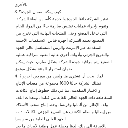
الأخرى.

3. كيف يمكننا ضمان الجودة؟

تعتبر الشركة دائمًا الجودة والخدمة كأساس لبقاء الشركة. 
وتقوم بإجراء عمليات تفتيش صارمة بدءًا من المواد الخام 
التي تدخل المصنع وحتى المنتجات النهائية التي تخرج من 
المصنع. تعتمد الشركة أجهزة قياس الاستقطاب الأجنبية 
المتقدمة عبر الإنترنت والرنين المتسلسل عالي الجهد 
والتفريغ الجزئي وأدوات أخرى عالية التقنية لمراقبة عملية 
التصنيع. يتم مراقبة جودة الشركة بشكل صارم، بحيث يمكن 
ضمان استقرار المنتج بشكل موثوق. 

4. لماذا يجب أن تشتري منا وليس من موردين آخرين؟

تمتلك الشركة حاليًا 1600 مجموعة من معدات الإنتاج 
والاختبار المتقدمة، بما في ذلك خطوط إنتاج الكابلات 
المتقاطعة ذات الجهد العالي للغاية من فنلندا، ومعدات اللف 
ولف الإطار من ألمانيا وفرنسا، وخط إنتاج سحب الأسلاك 
من إيطاليا و نظام الكشف عن التفريغ الجزئي للكابلات ذات 
الجهد العالي للغاية من سويسرا.

بالإضافة إلى ذلك، لدينا محطة عمل وطنية لأبحاث ما بعد 